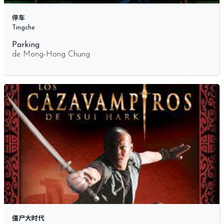
停车
Tingche
Parking
de
Mong-Hong Chung
僵尸大时代