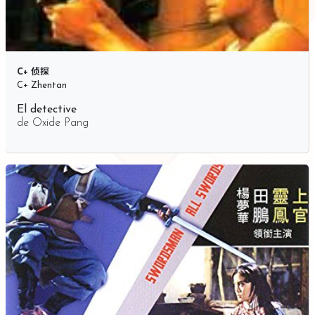
C+ 侦探
C+ Zhentan
El detective
de
Oxide Pang