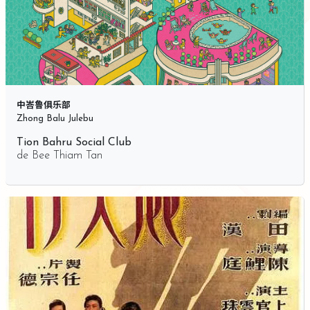
中峇鲁俱乐部
Zhong Balu Julebu
Tion Bahru Social Club
de
Bee Thiam Tan