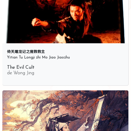
倚天屠龙记之魔教教主
Yitian Tu Longji zhi Mo Jiao Jiaozhu
The Evil Cult
de
Wong Jing