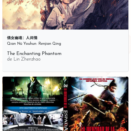
倩女幽魂：人间情
Qian Nü Youhun: Renjian Qing
The Enchanting Phantom
de
Lin Zhenzhao