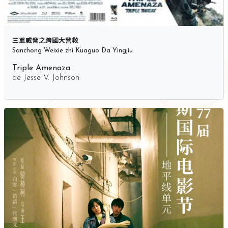
三重威脅之跨國大營救
Sanchong Weixie zhi Kuaguo Da Yingjiu
Triple Amenaza
de
Jesse V. Johnson