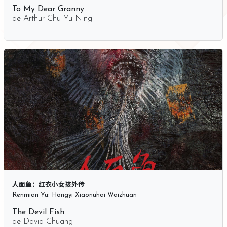
To My Dear Granny
de
Arthur Chu Yu-Ning
人面鱼：红衣小女孩外传
Renmian Yu: Hongyi Xiaonühai Waizhuan
The Devil Fish
de
David Chuang