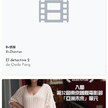
B+侦探
B+Zhentan
El detective 2
de
Oxide Pang