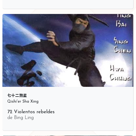
七十二煞星
Qishi'er Sha Xing
72 Violentos rebeldes
de
Bing Ling