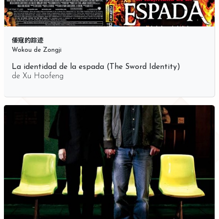
倭寇的踪迹
Wokou de Zongji
La identidad de la espada (The Sword Identity)
de
Xu Haofeng