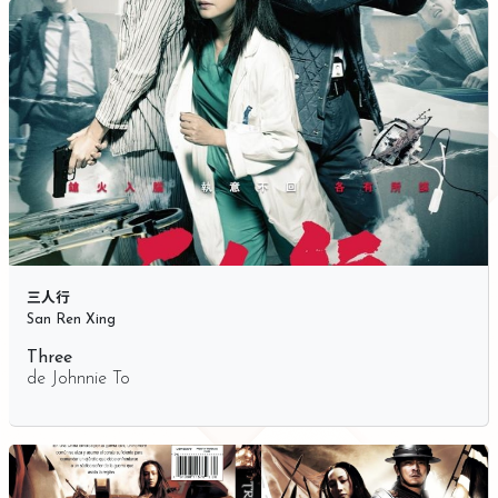
三人行
San Ren Xing
Three
de
Johnnie To