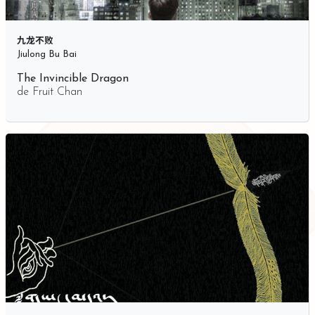
九龙不败
Jiulong Bu Bai
The Invincible Dragon
de
Fruit Chan