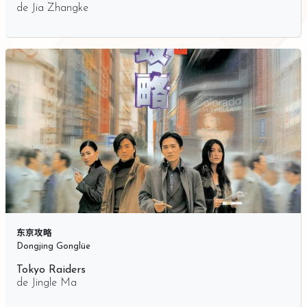
de
Jia Zhangke
东京攻略
Dongjing Gonglüe
Tokyo Raiders
de
Jingle Ma