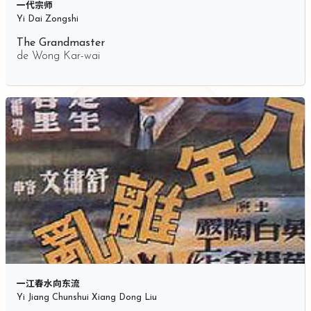
一代宗师
Yi Dai Zongshi
The Grandmaster
de
Wong Kar-wai
一江春水向东流
Yi Jiang Chunshui Xiang Dong Liu