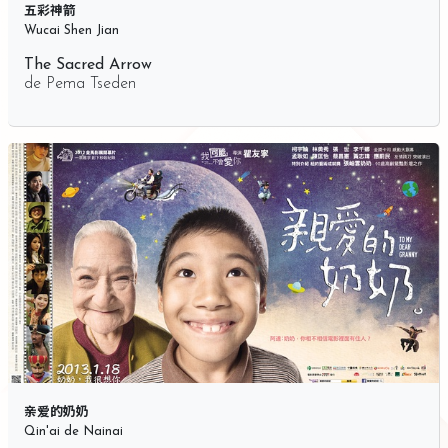
五彩神箭
Wucai Shen Jian
The Sacred Arrow
de
Pema Tseden
亲爱的奶奶
Qin'ai de Nainai