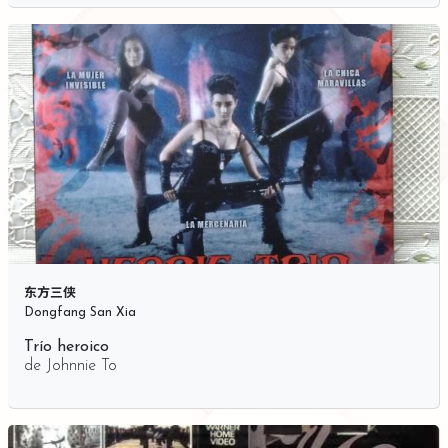
东方三侠
Dongfang San Xia
Trío heroico
de
Johnnie To