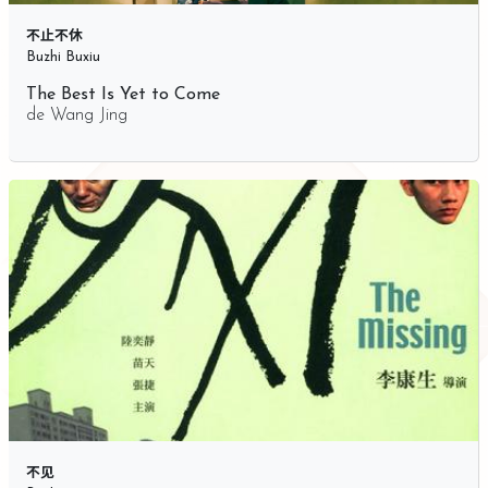
不止不休
Buzhi Buxiu
The Best Is Yet to Come
de
Wang Jing
不见