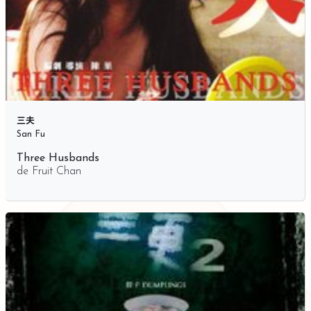
三夫
San Fu
Three Husbands
de
Fruit Chan