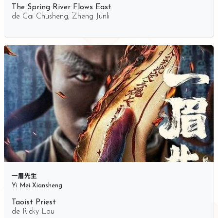
The Spring River Flows East
de
Cai Chusheng
,
Zheng Junli
一眉先生
Yi Mei Xiansheng
Taoist Priest
de
Ricky Lau