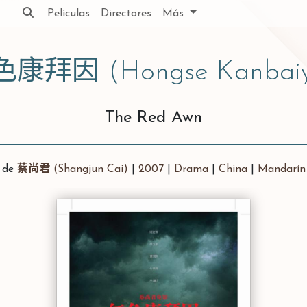
Películas
Directores
Más
色康拜因
(Hongse Kanbaiy
The Red Awn
de
蔡尚君
(Shangjun Cai)
|
2007
|
Drama
|
China
|
Mandarín