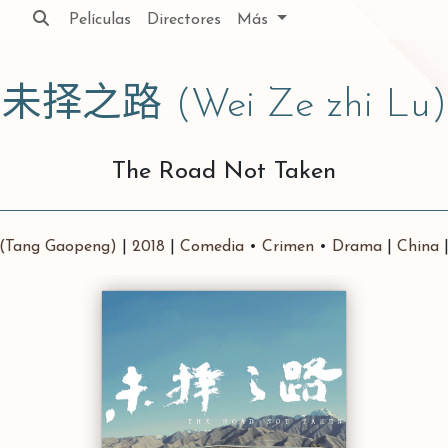
Películas
Directores
Más
未择之路
(Wei Ze zhi Lu)
The Road Not Taken
(Tang Gaopeng)
|
2018
|
Comedia
•
Crimen
•
Drama
|
China