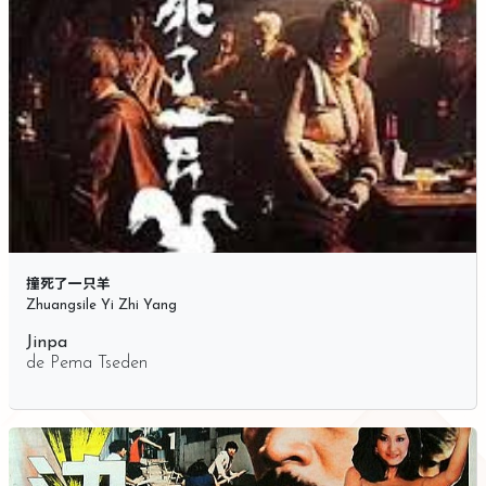
撞死了一只羊
Zhuangsile Yi Zhi Yang
Jinpa
de
Pema Tseden