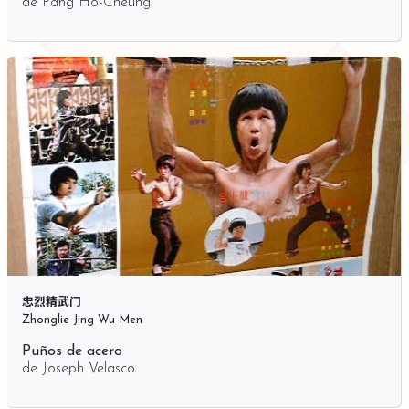
de
Pang Ho-Cheung
忠烈精武门
Zhonglie Jing Wu Men
Puños de acero
de
Joseph Velasco