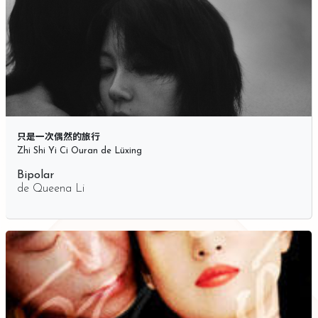
只是一次偶然的旅行
Zhi Shi Yi Ci Ouran de Lüxing
Bipolar
de
Queena Li