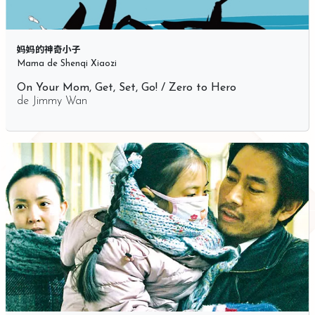
妈妈的神奇小子
Mama de Shenqi Xiaozi
On Your Mom, Get, Set, Go! / Zero to Hero
de
Jimmy Wan