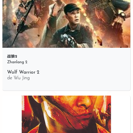
战狼2
Zhanlang 2
Wolf Warrior 2
de
Wu Jing