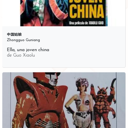
中国姑娘
Zhongguo Guniang
Ella, una joven china
de
Guo Xiaolu