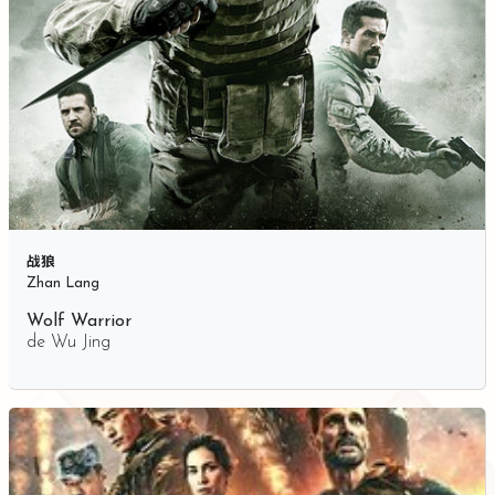
战狼
Zhan Lang
Wolf Warrior
de
Wu Jing