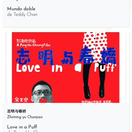
Mundo doble
de
Teddy Chan
志明与春娇
Zhiming yu Chunjiao
Love in a Puff