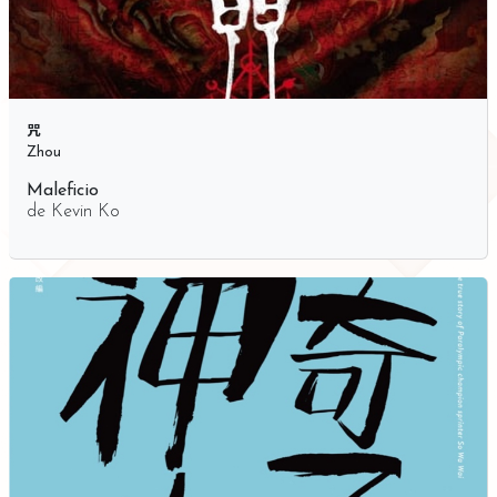
咒
Zhou
Maleficio
de
Kevin Ko