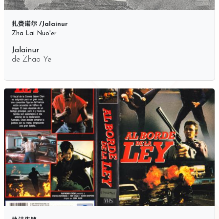
扎赉诺尔 /Jalainur
Zha Lai Nuo'er
Jalainur
de
Zhao Ye