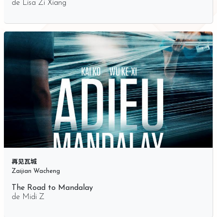
de
Lisa Zi Xiang
再见瓦城
Zaijian Wacheng
The Road to Mandalay
de
Midi Z