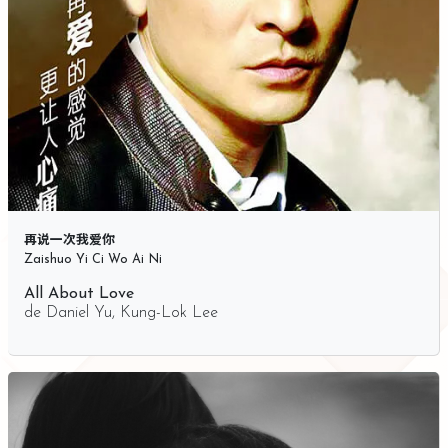
再说一次我爱你
Zaishuo Yi Ci Wo Ai Ni
All About Love
de
Daniel Yu
,
Kung-Lok Lee