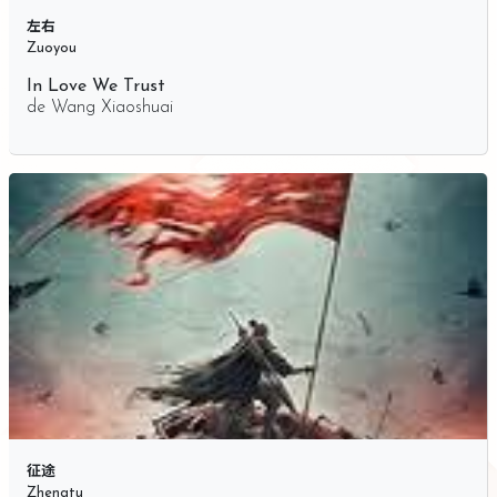
左右
Zuoyou
In Love We Trust
de
Wang Xiaoshuai
征途
Zhengtu