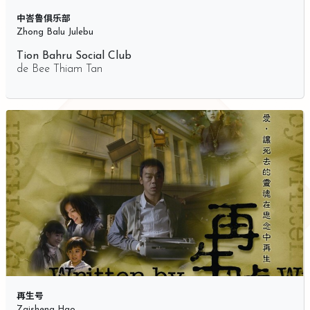
中峇鲁俱乐部
Zhong Balu Julebu
Tion Bahru Social Club
de
Bee Thiam Tan
再生号
Zaisheng Hao