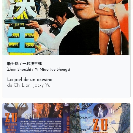
斩手指 / 一秒决生死
Zhan Shouzhi / Yi Miao Jue Shengsi
La piel de un asesino
de
Chi Lian
,
Jacky Yu