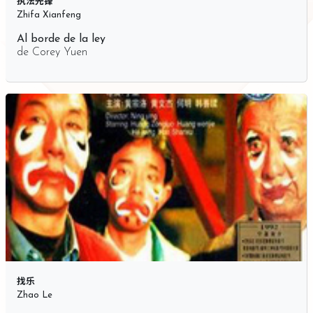
执法先锋
Zhifa Xianfeng
Al borde de la ley
de
Corey Yuen
找乐
Zhao Le