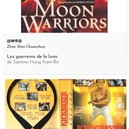
战神传说
Zhan Shen Chuanshuo
Los guerreros de la luna
de
Sammo Hung Kam-Bo