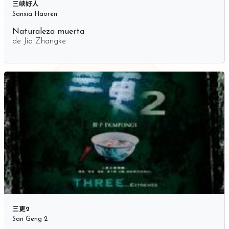
三峡好人
Sanxia Haoren
Naturaleza muerta
de
Jia Zhangke
三更2
San Geng 2