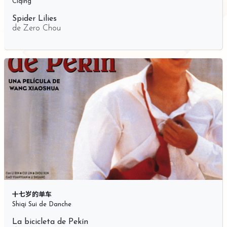
Ciqing
Spider Lilies
de
Zero Chou
十七岁的单车
Shiqi Sui de Danche
La bicicleta de Pekín