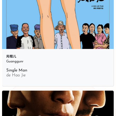
光棍儿
Guanggunr
Single Man
de
Hao Jie