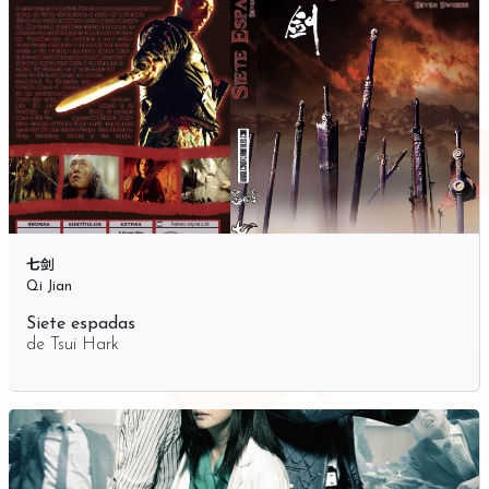
七剑
Qi Jian
Siete espadas
de
Tsui Hark