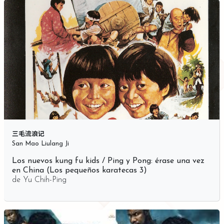
三毛流浪记
San Mao Liulang Ji
Los nuevos kung fu kids / Ping y Pong: érase una vez
en China (Los pequeños karatecas 3)
de
Yu Chih-Ping