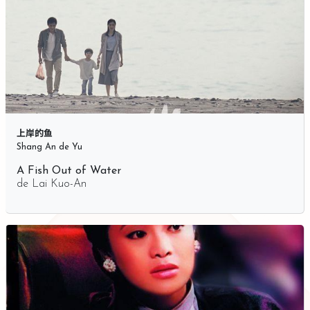
上岸的鱼
Shang An de Yu
A Fish Out of Water
de
Lai Kuo-An