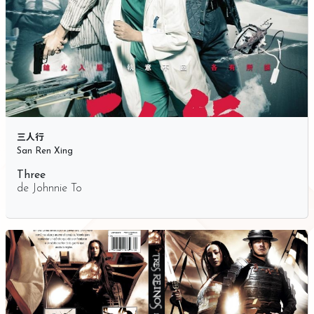
三人行
San Ren Xing
Three
de
Johnnie To