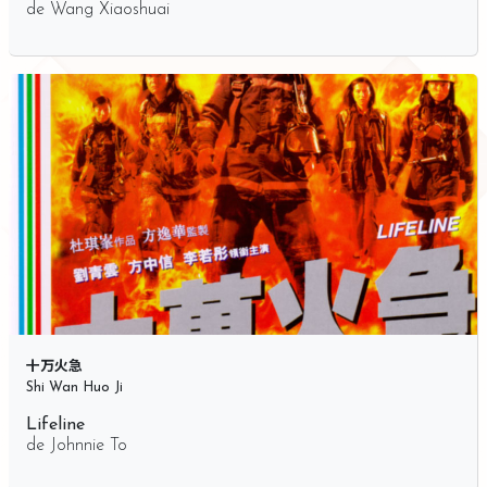
de
Wang Xiaoshuai
十万火急
Shi Wan Huo Ji
Lifeline
de
Johnnie To