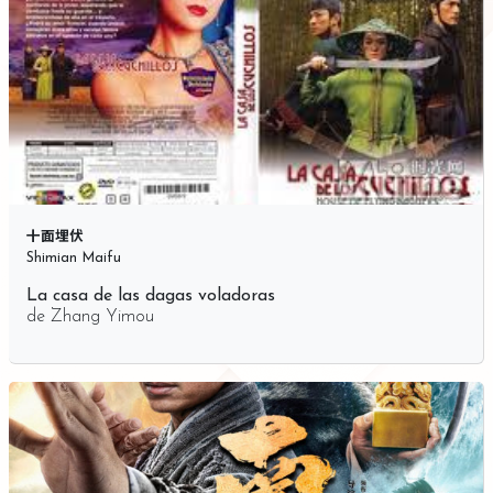
十面埋伏
Shimian Maifu
La casa de las dagas voladoras
de
Zhang Yimou