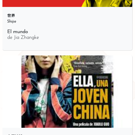
世界
Shijie
El mundo
de
Jia Zhangke