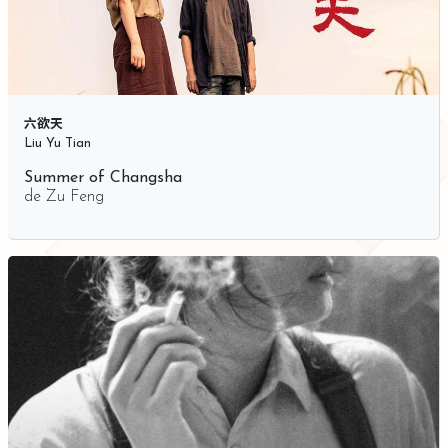
六欲天
Liu Yu Tian
Summer of Changsha
de
Zu Feng