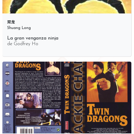
双龙
Shuang Long
La gran venganza ninja
de
Godfrey Ho