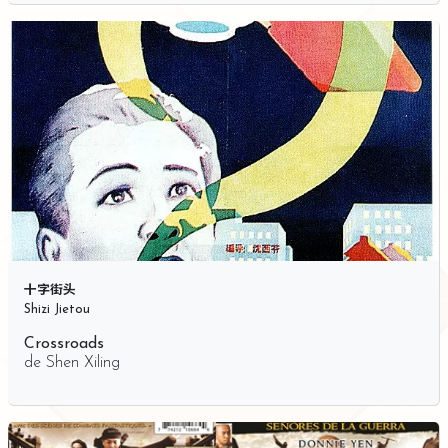
十字街头
Shizi Jietou
Crossroads
de
Shen Xiling