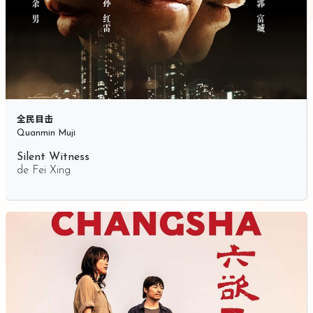
全民目击
Quanmin Muji
Silent Witness
de
Fei Xing