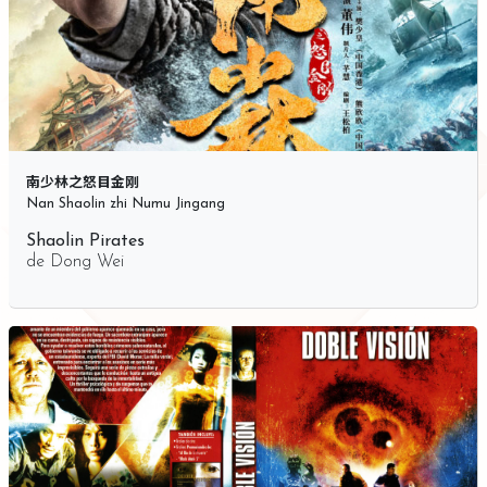
南少林之怒目金刚
Nan Shaolin zhi Numu Jingang
Shaolin Pirates
de
Dong Wei