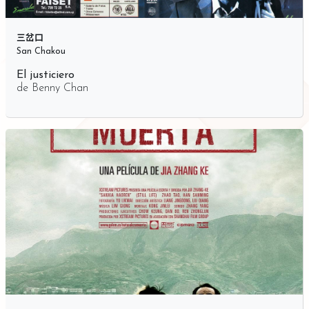
三岔口
San Chakou
El justiciero
de
Benny Chan