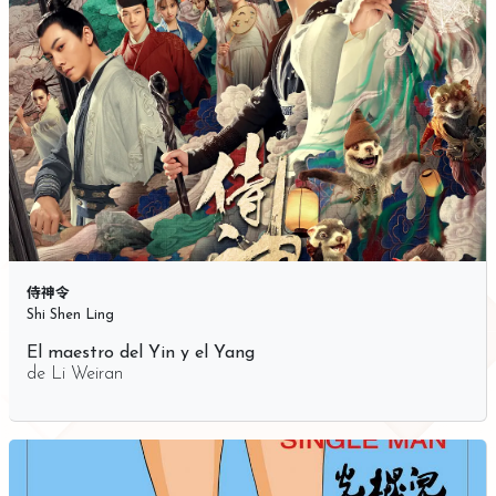
侍神令
Shi Shen Ling
El maestro del Yin y el Yang
de
Li Weiran