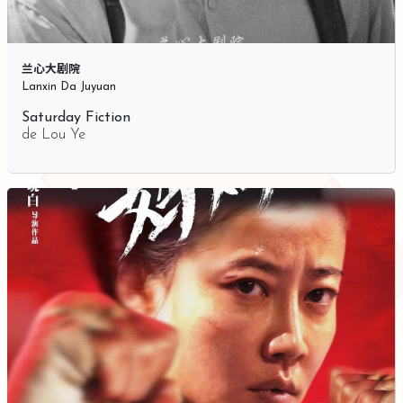
兰心大剧院
Lanxin Da Juyuan
Saturday Fiction
de
Lou Ye