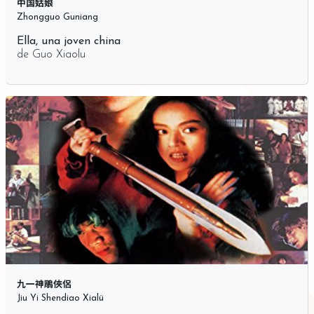
中国姑娘
Zhongguo Guniang
Ella, una joven china
de
Guo Xiaolu
九一神鵰俠侶
Jiu Yi Shendiao Xialü