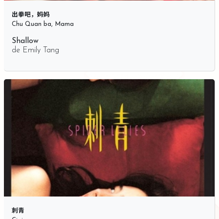
出拳吧，妈妈
Chu Quan ba, Mama
Shallow
de
Emily Tang
刺青