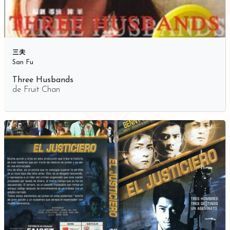
三夫
San Fu
Three Husbands
de
Fruit Chan