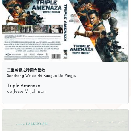
三重威脅之跨國大營救
Sanchong Weixie zhi Kuaguo Da Yingjiu
Triple Amenaza
de
Jesse V. Johnson