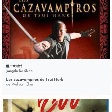
僵尸大时代
Jiangshi Da Shidai
Los cazavampiros de Tsui Hark
de
Wellson Chin