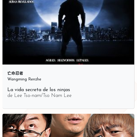
亡命忍者
Wangming Renzhe
La vida secreta de los ninjas
de
Lee Tso-nam/Tso Nam Lee