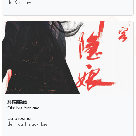
de
Kei Law
刺客聂隐娘
Cike Nie Yinniang
La asesina
de
Hou Hsiao-Hsien