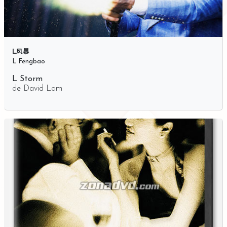
L风暴
L Fengbao
L Storm
de
David Lam