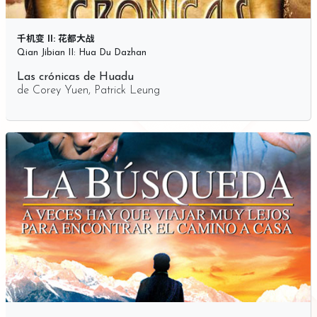
千机变 II: 花都大战
Qian Jibian II: Hua Du Dazhan
Las crónicas de Huadu
de
Corey Yuen
,
Patrick Leung