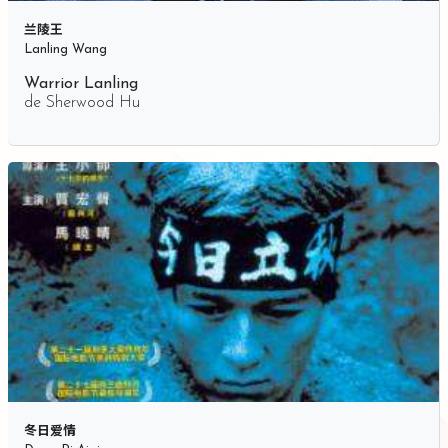
兰陵王
Lanling Wang
Warrior Lanling
de
Sherwood Hu
冬日爱情