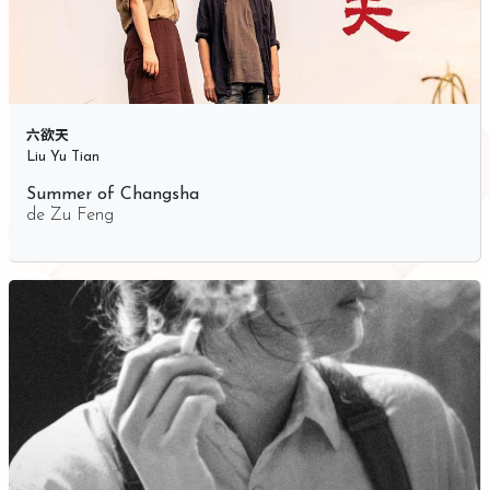
六欲天
Liu Yu Tian
Summer of Changsha
de
Zu Feng