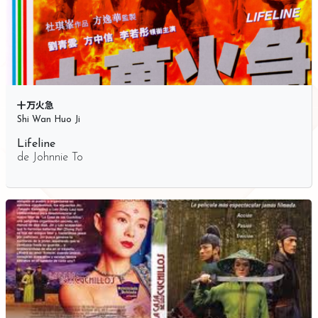
十万火急
Shi Wan Huo Ji
Lifeline
de
Johnnie To