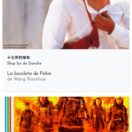
十七岁的单车
Shiqi Sui de Danche
La bicicleta de Pekín
de
Wang Xiaoshuai