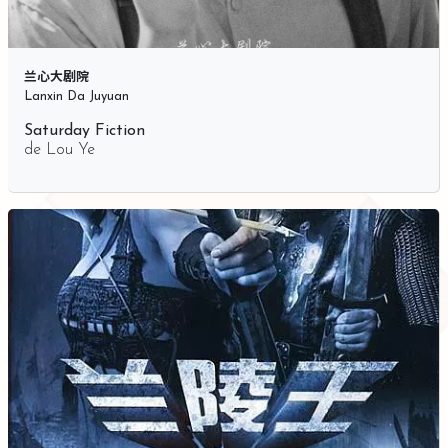
兰心大剧院
Lanxin Da Juyuan
Saturday Fiction
de
Lou Ye