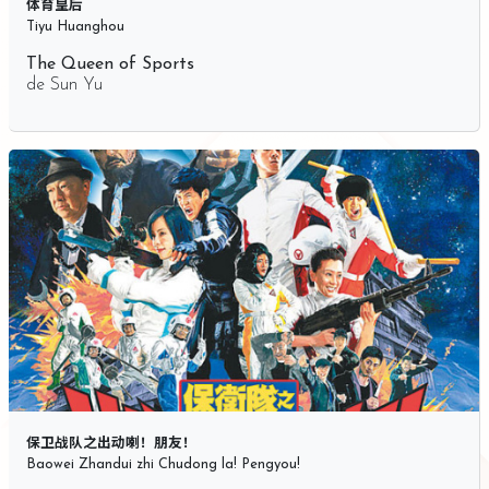
体育皇后
Tiyu Huanghou
The Queen of Sports
de
Sun Yu
保卫战队之出动喇！朋友！
Baowei Zhandui zhi Chudong la! Pengyou!