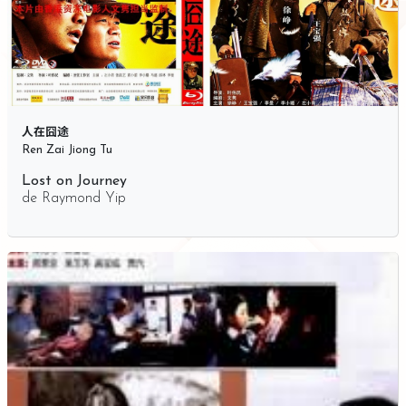
人在囧途
Ren Zai Jiong Tu
Lost on Journey
de
Raymond Yip