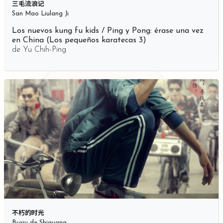
三毛流浪记
San Mao Liulang Ji
Los nuevos kung fu kids / Ping y Pong: érase una vez
en China (Los pequeños karatecas 3)
de
Yu Chih-Ping
不朽的时光
Buxiu de Shiguang