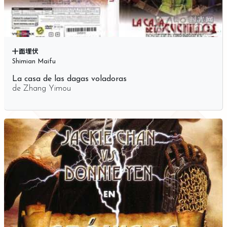
十面埋伏
Shimian Maifu
La casa de las dagas voladoras
de
Zhang Yimou