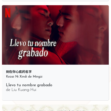
刻在你心底的名字
Kezai Ni Xindi de Mingzi
Llevo tu nombre grabado
de
Liu Kuang-Hui