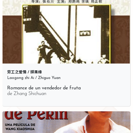
劳工之爱情 / 掷果缘
Laogong zhi Ai / Zhiguo Yuan
Romance de un vendedor de fruta
de
Zhang Shichuan