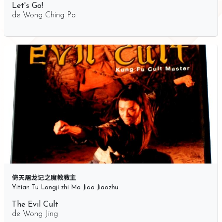
Let's Go!
de
Wong Ching Po
倚天屠龙记之魔教教主
Yitian Tu Longji zhi Mo Jiao Jiaozhu
The Evil Cult
de
Wong Jing