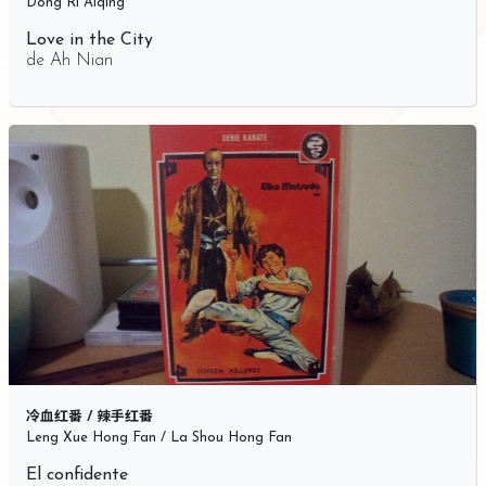
Dong Ri Aiqing
Love in the City
de
Ah Nian
冷血红番 / 辣手红番
Leng Xue Hong Fan / La Shou Hong Fan
El confidente