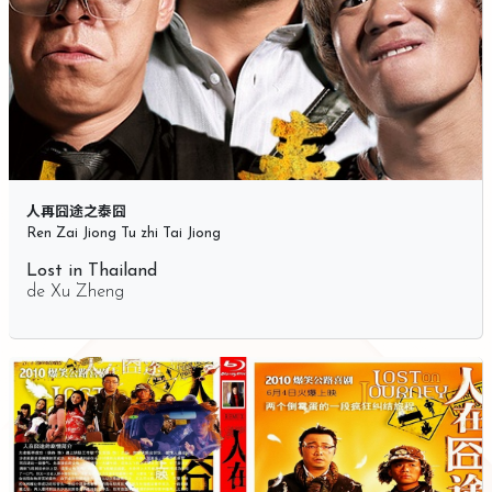
人再囧途之泰囧
Ren Zai Jiong Tu zhi Tai Jiong
Lost in Thailand
de
Xu Zheng