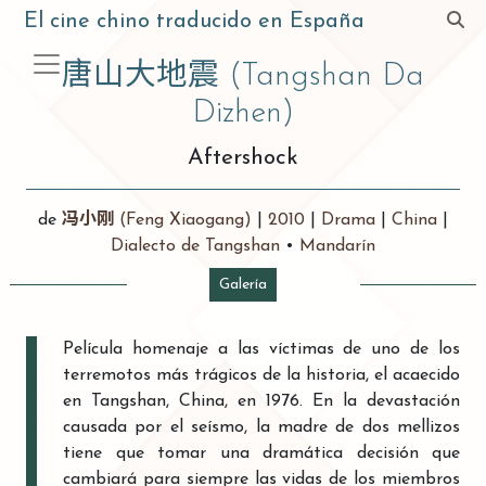
El cine chino traducido en España
唐山大地震
(Tangshan Da
Dizhen)
Aftershock
de
冯小刚
(Feng Xiaogang)
|
2010
|
Drama
|
China
|
Dialecto de Tangshan
•
Mandarín
Galería
Película homenaje a las víctimas de uno de los
terremotos más trágicos de la historia, el acaecido
en Tangshan, China, en 1976. En la devastación
causada por el seísmo, la madre de dos mellizos
tiene que tomar una dramática decisión que
cambiará para siempre las vidas de los miembros