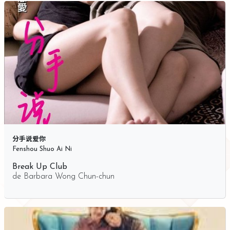
分手说爱你
Fenshou Shuo Ai Ni
Break Up Club
de
Barbara Wong Chun-chun