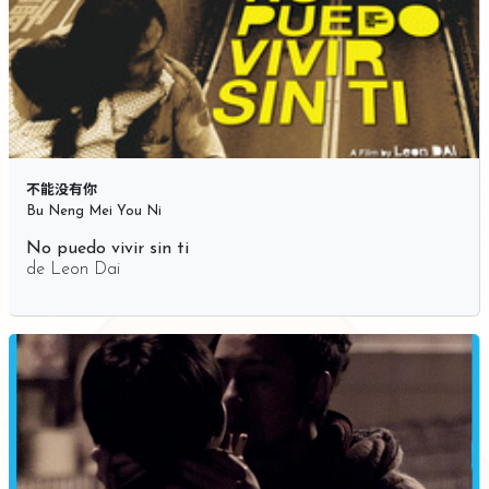
不能没有你
Bu Neng Mei You Ni
No puedo vivir sin ti
de
Leon Dai