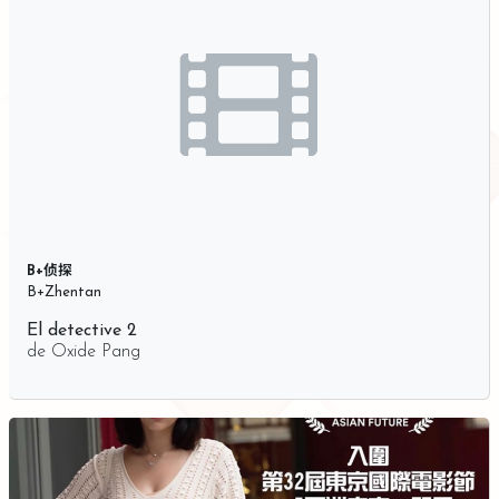
B+侦探
B+Zhentan
El detective 2
de
Oxide Pang