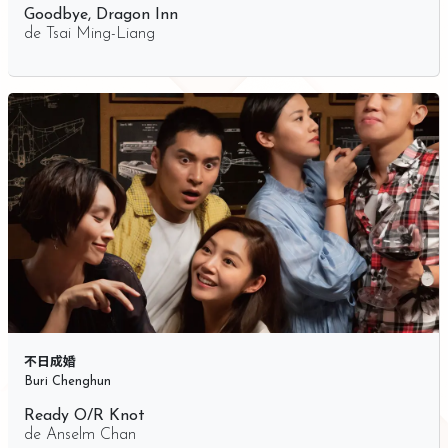
Goodbye, Dragon Inn
de
Tsai Ming-Liang
不日成婚
Buri Chenghun
Ready O/R Knot
de
Anselm Chan