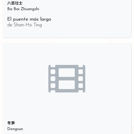
八百壮士
Ba Bai Zhuangshi
El puente más largo
de
Shan-Hsi Ting
冬笋
Dongsun