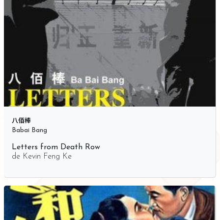
八佰棒
Babai Bang
Letters from Death Row
de
Kevin Feng Ke