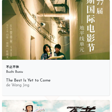
不止不休
Buzhi Buxiu
The Best Is Yet to Come
de
Wang Jing