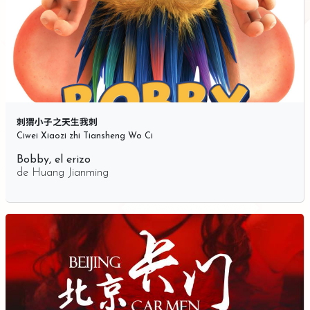
刺猬小子之天生我刺
Ciwei Xiaozi zhi Tiansheng Wo Ci
Bobby, el erizo
de
Huang Jianming