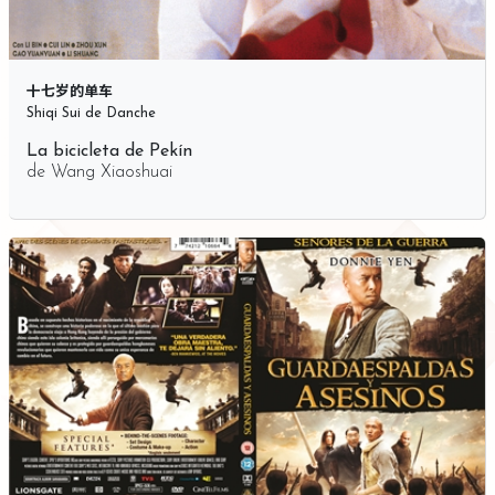
十七岁的单车
Shiqi Sui de Danche
La bicicleta de Pekín
de
Wang Xiaoshuai