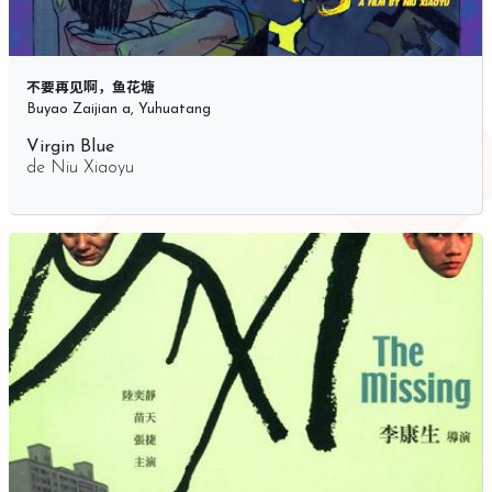
不要再见啊，鱼花塘
Buyao Zaijian a, Yuhuatang
Virgin Blue
de
Niu Xiaoyu