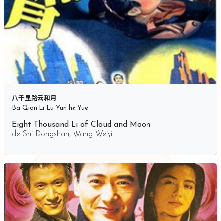
八千里路云和月
Ba Qian Li Lu Yun he Yue
Eight Thousand Li of Cloud and Moon
de
Shi Dongshan
,
Wang Weiyi