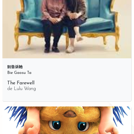
别告诉她
Bie Gaosu Ta
The Farewell
de
Lulu Wang