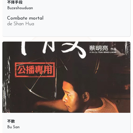
不择手段
Buzeshouduan
Combate mortal
de
Shan Hua
不散
Bu San