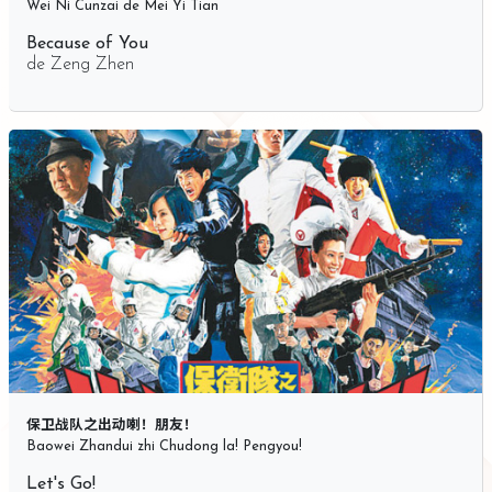
Wei Ni Cunzai de Mei Yi Tian
Because of You
de
Zeng Zhen
保卫战队之出动喇！朋友！
Baowei Zhandui zhi Chudong la! Pengyou!
Let's Go!