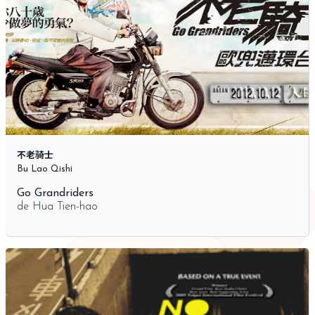
不老骑士
Bu Lao Qishi
Go Grandriders
de
Hua Tien-hao