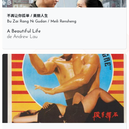
不再让你孤单 / 美丽人生
Bu Zai Rang Ni Gudan / Meili Rensheng
A Beautiful Life
de
Andrew Lau