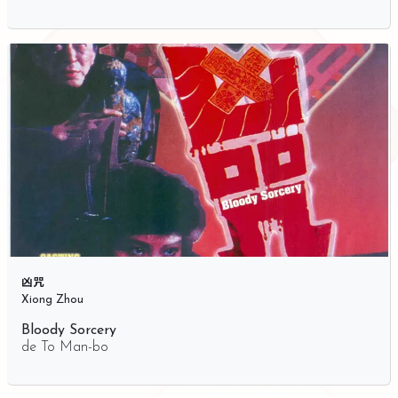
凶咒
Xiong Zhou
Bloody Sorcery
de
To Man-bo