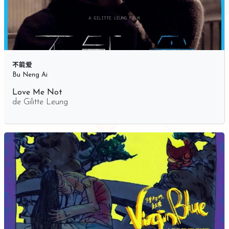
不能爱
Bu Neng Ai
Love Me Not
de
Gilitte Leung