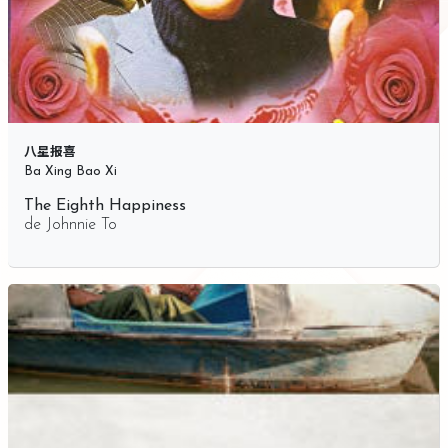
八星报喜
Ba Xing Bao Xi
The Eighth Happiness
de
Johnnie To