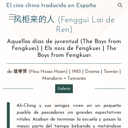
El cine chino traducido en España
风柜来的人
(Fenggui Lai de
Ren)
Aquellos días de juventud (The Boys from
Fengkuei)
|
Els nois de Fengkuei
|
The
Boys from Fengkuei
de
侯孝贤
(Hou Hsiao-Hsien)
|
1983
|
Drama
|
Taiwán
|
Mandarín
•
Taiwanés
Galería
Ah-Ching y sus amigos viven en un pequeño
pueblo de pescadores sin grandes expectativas
vitales. Acaban de terminar la escuela y pasan la
mayor parte del tiempo bebiendo y metiéndose