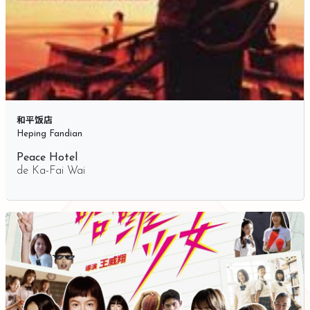
和平饭店
Heping Fandian
Peace Hotel
de
Ka-Fai Wai