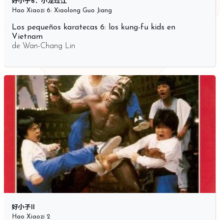
好小子6：小龙过江
Hao Xiaozi 6: Xiaolong Guo Jiang
Los pequeños karatecas 6: los kung-fu kids en
Vietnam
de
Wan-Chang Lin
好小子II
Hao Xiaozi 2