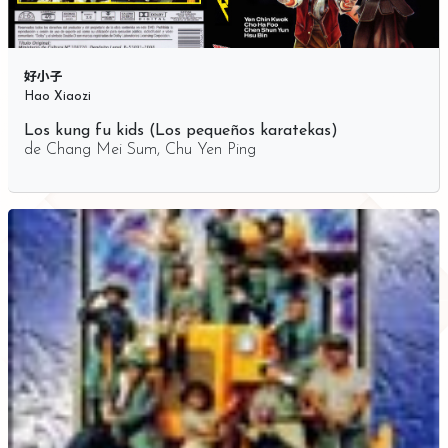
好小子
Hao Xiaozi
Los kung fu kids (Los pequeños karatekas)
de
Chang Mei Sum
,
Chu Yen Ping