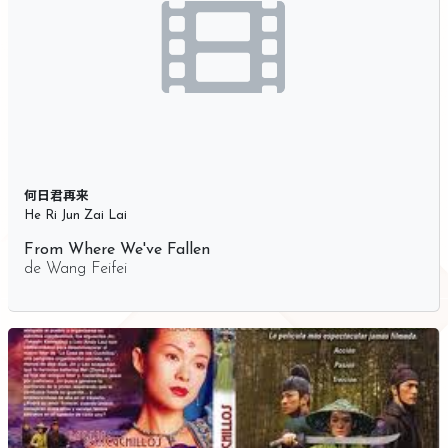
何日君再来
He Ri Jun Zai Lai
From Where We've Fallen
de
Wang Feifei