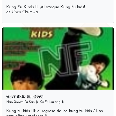
Kung Fu Kinds II: ¡Al ataque Kung fu kids!
de
Chen Chi-Hwa
好小子第3集: 苦儿流浪记
Hao Xiaozi Di-San Ji: Ku'Er Liulang Ji
Kung fu kids III: el regreso de los kung fu kids / Los