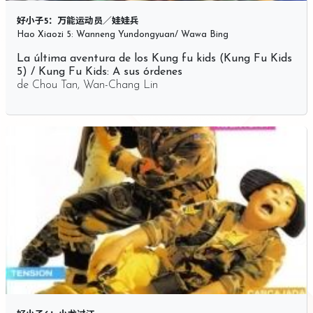
好小子5：万能运动员／娃娃兵
Hao Xiaozi 5: Wanneng Yundongyuan/ Wawa Bing
La última aventura de los Kung fu kids (Kung Fu Kids
5) / Kung Fu Kids: A sus órdenes
de
Chou Tan
,
Wan-Chang Lin