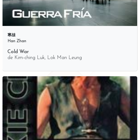
寒战
Han Zhan
Cold War
de
Kim-ching Luk
,
Lok Man Leung