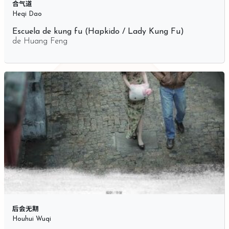
合气道
Heqi Dao
Escuela de kung fu (Hapkido / Lady Kung Fu)
de
Huang Feng
后会无期
Houhui Wuqi