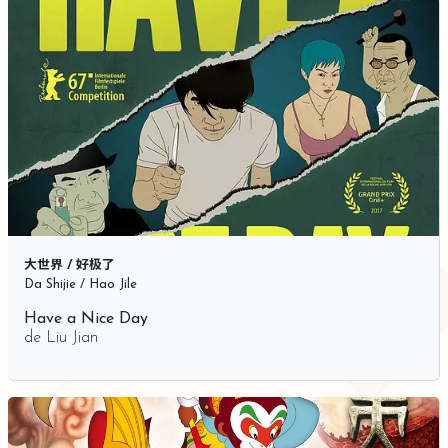
大世界 / 好极了
Da Shijie / Hao Jile
Have a Nice Day
de
Liu Jian