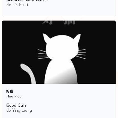
pequeños karatecas 3
de
Lin Fu-Ti
好猫
Hao Mao
Good Cats
de
Ying Liang