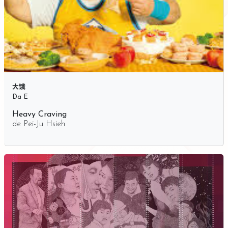
大饿
Da E
Heavy Craving
de
Pei-Ju Hsieh