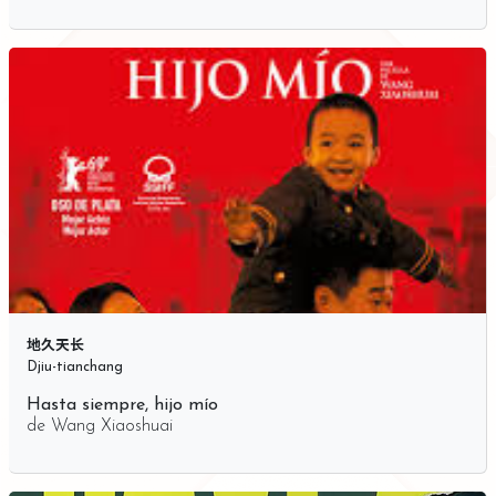
地久天长
Djiu-tianchang
Hasta siempre, hijo mío
de
Wang Xiaoshuai