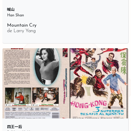
喊山
Han Shan
Mountain Cry
de
Larry Yang
四王一后