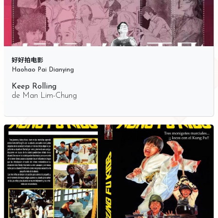
好好拍电影
Haohao Pai Dianying
Keep Rolling
de
Man Lim-Chung