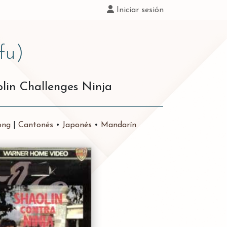
Iniciar sesión
fu)
olin Challenges Ninja
ong
|
Cantonés
•
Japonés
•
Mandarín