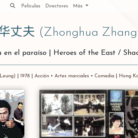
Películas
Directores
Más
华丈夫
(Zhonghua Zhang
 en el paraíso
|
Heroes of the East / Sha
-Leung)
|
1978
|
Acción
•
Artes marciales
•
Comedia
|
Hong K