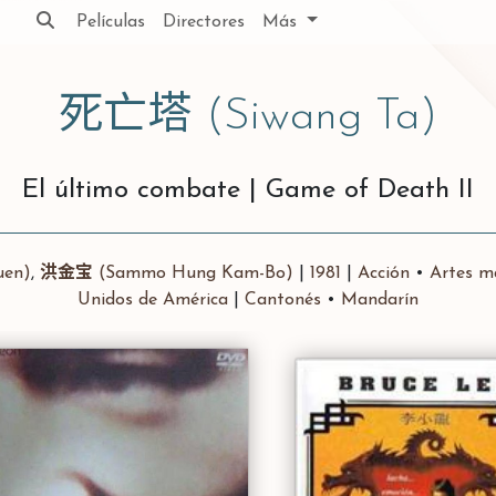
Películas
Directores
Más
死亡塔
(Siwang Ta)
El último combate
|
Game of Death II
uen)
,
洪金宝
(Sammo Hung Kam-Bo)
|
1981
|
Acción
•
Artes ma
Unidos de América
|
Cantonés
•
Mandarín