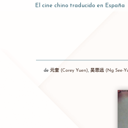
El cine chino traducido en España
de
元奎
(Corey Yuen)
,
吴思远
(Ng See-Y