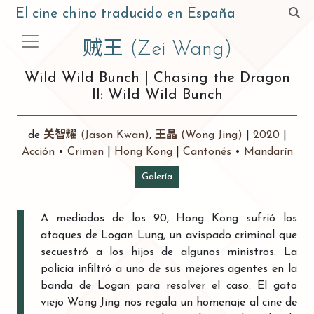
El cine chino traducido en España
贼王
(Zei Wang)
Wild Wild Bunch
|
Chasing the Dragon
II: Wild Wild Bunch
de
关智耀
(Jason Kwan)
,
王晶
(Wong Jing)
|
2020
|
Acción
•
Crimen
|
Hong Kong
|
Cantonés
•
Mandarín
Galería
A mediados de los 90, Hong Kong sufrió los
ataques de Logan Lung, un avispado criminal que
secuestró a los hijos de algunos ministros. La
policía infiltró a uno de sus mejores agentes en la
banda de Logan para resolver el caso. El gato
viejo Wong Jing nos regala un homenaje al cine de