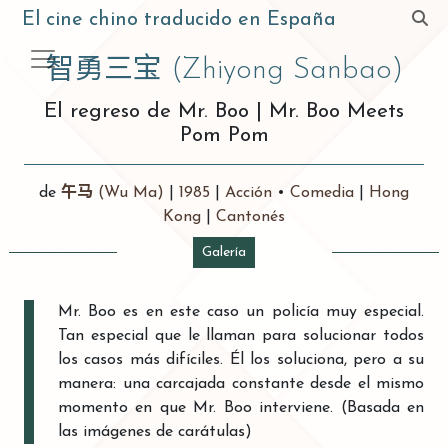
El cine chino traducido en España
智勇三宝
(Zhiyong Sanbao)
El regreso de Mr. Boo
|
Mr. Boo Meets
Pom Pom
de
午马
(Wu Ma)
|
1985
|
Acción
•
Comedia
|
Hong
Kong
|
Cantonés
Galería
Mr. Boo es en este caso un policía muy especial.
Tan especial que le llaman para solucionar todos
los casos más difíciles. Él los soluciona, pero a su
manera: una carcajada constante desde el mismo
momento en que Mr. Boo interviene. (Basada en
las imágenes de carátulas)