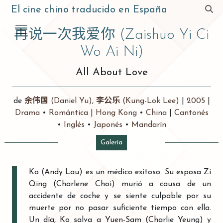
El cine chino traducido en España
再说一次我爱你
(Zaishuo Yi Ci
Wo Ai Ni)
All About Love
de
余伟国
(Daniel Yu)
,
李公乐
(Kung-Lok Lee)
|
2005
|
Drama
•
Romántica
|
Hong Kong
•
China
|
Cantonés
•
Inglés
•
Japonés
•
Mandarín
Galería
Ko (Andy Lau) es un médico exitoso. Su esposa Zi
Qing (Charlene Choi) murió a causa de un
accidente de coche y se siente culpable por su
muerte por no pasar suficiente tiempo con ella.
Un día, Ko salva a Yuen-Sam (Charlie Yeung) y