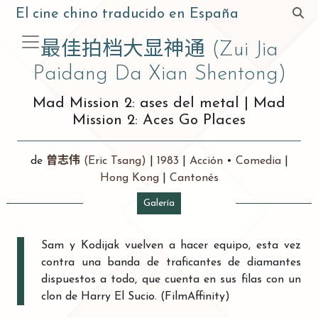
El cine chino traducido en España
最佳拍档大显神通
(Zui Jia
Paidang Da Xian Shentong)
Mad Mission 2: ases del metal
|
Mad
Mission 2: Aces Go Places
de
曾志伟
(Eric Tsang)
|
1983
|
Acción
•
Comedia
|
Hong Kong
|
Cantonés
Galería
Sam y Kodijak vuelven a hacer equipo, esta vez
contra una banda de traficantes de diamantes
dispuestos a todo, que cuenta en sus filas con un
clon de Harry El Sucio. (FilmAffinity)