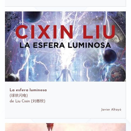
La esfera luminosa
(
球状闪电)
de
Liu Cixin (刘慈欣)
Javier Altayó