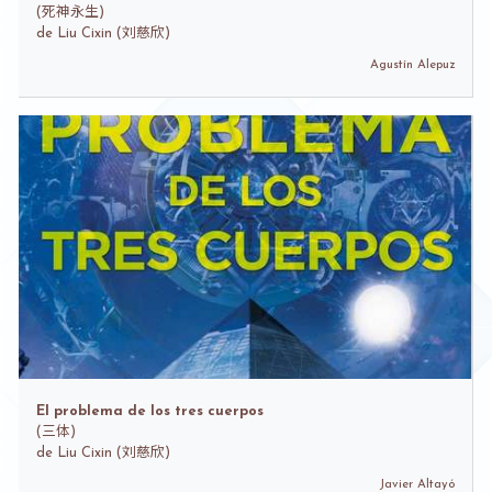
(
死神永生)
de
Liu Cixin (刘慈欣)
Agustín Alepuz
El problema de los tres cuerpos
(
三体)
de
Liu Cixin (刘慈欣)
Javier Altayó