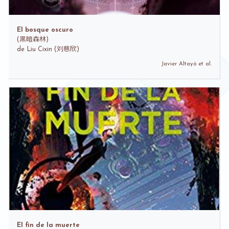
El bosque oscuro
(
黑暗森林)
de
Liu Cixin (刘慈欣)
Javier Altayó et al.
El fin de la muerte