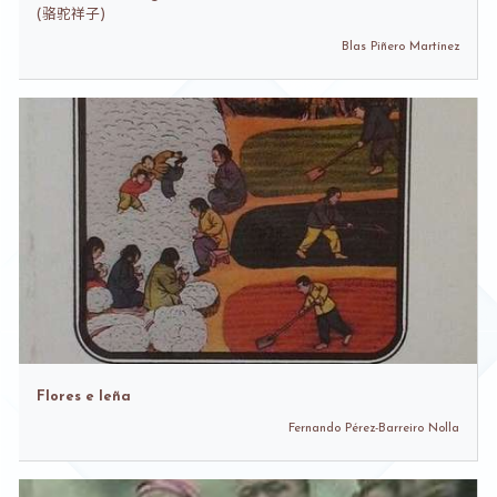
(
骆驼祥子)
Blas Piñero Martínez
Flores e leña
Fernando Pérez-Barreiro Nolla