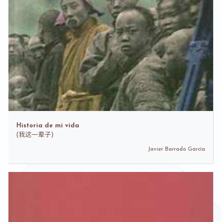
Historia de mi vida
(
我这一辈子)
Javier Barrado García