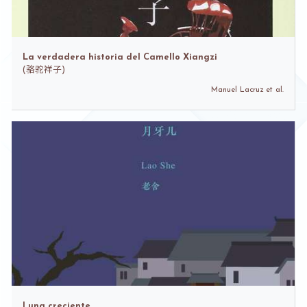
La verdadera historia del Camello Xiangzi
(
骆驼祥子)
Manuel Lacruz et al.
Luna creciente