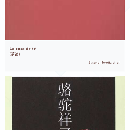
La casa de té
(
茶馆)
Susana Herráiz et al.