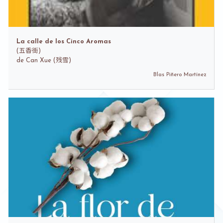
La calle de los Cinco Aromas
(
五香街)
de
Can Xue (残雪)
Blas Piñero Martínez