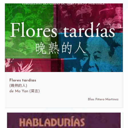
Flores tardías
(
晚熟的人)
de
Mo Yan (莫言)
Blas Piñero Martínez