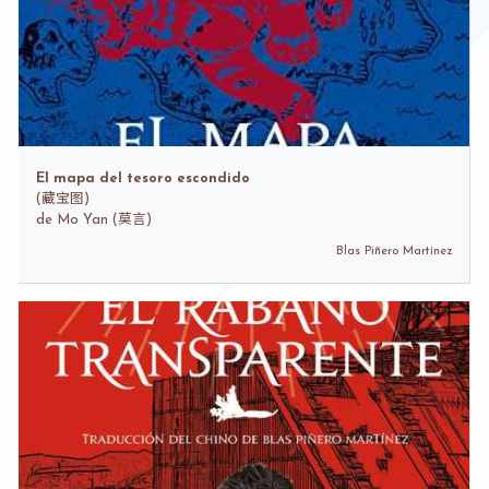
El mapa del tesoro escondido
(
藏宝图)
de
Mo Yan (莫言)
Blas Piñero Martínez