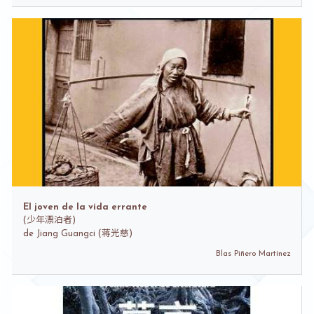
El joven de la vida errante
(
少年漂泊者)
de
Jiang Guangci (蒋光慈)
Blas Piñero Martínez