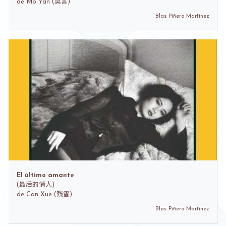
de
Mo Yan (莫言)
Blas Piñero Martínez
El último amante
(
最后的情人)
de
Can Xue (残雪)
Blas Piñero Martínez