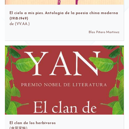
El cielo a mis pies. Antología de la poesía china moderna
(1918-1949)
de
(VV.AA.)
Blas Piñero Martínez
El clan de los herbívoros
(
食草家族)