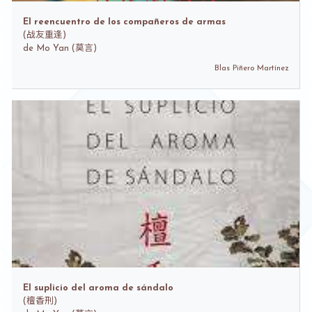
El reencuentro de los compañeros de armas
(
战友重逢)
de
Mo Yan (莫言)
Blas Piñero Martínez
El suplicio del aroma de sándalo
(
檀香刑)