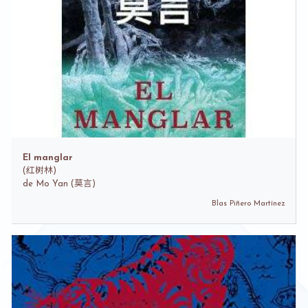
El manglar
(
红树林)
de
Mo Yan (莫言)
Blas Piñero Martínez