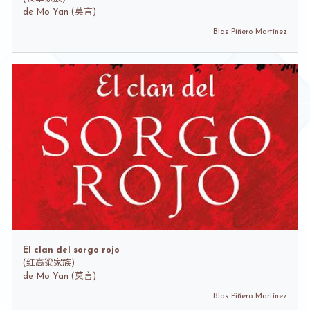
de
Mo Yan (莫言)
Blas Piñero Martínez
El clan del sorgo rojo
(
红高粱家族)
de
Mo Yan (莫言)
Blas Piñero Martínez