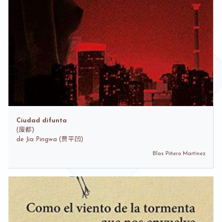
Ciudad difunta
(
废都)
de
Jia Pingwa (贾平凹)
Blas Piñero Martínez