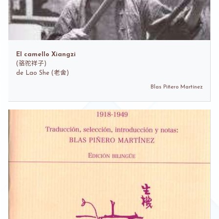
El camello Xiangzi
(
骆驼祥子)
de
Lao She (老舍)
Blas Piñero Martínez