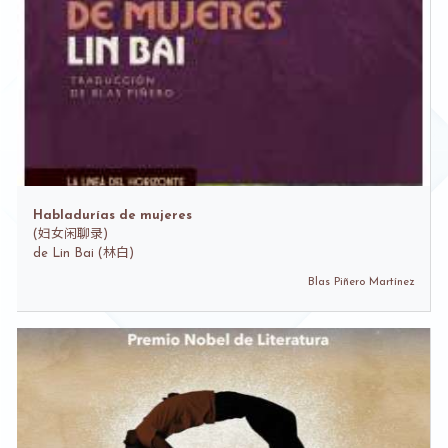
Habladurías de mujeres
(
妇女闲聊录)
de
Lin Bai (林白)
Blas Piñero Martínez