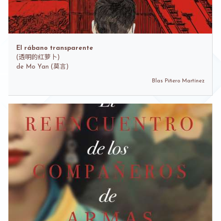
El rábano transparente
(
透明的红萝卜)
de
Mo Yan (莫言)
Blas Piñero Martínez