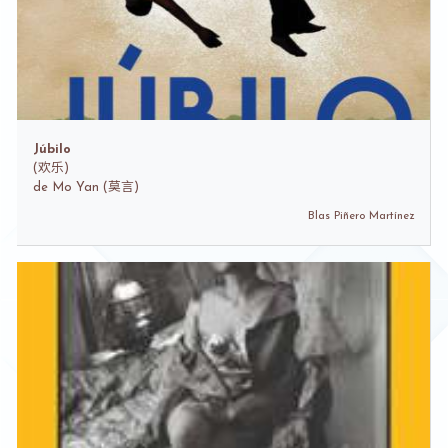
Júbilo
(
欢乐)
de
Mo Yan (莫言)
Blas Piñero Martínez