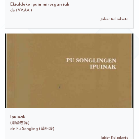
Ekialdeko ipuin miresgarriak
de
(VV.AA.)
Jabier Kalzakorta
Ipuinak
(
聊斋志异)
de
Pu Songling (蒲松龄)
Jabier Kalzakorta