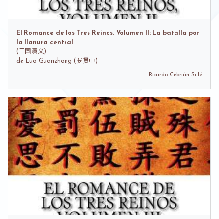
El Romance de los Tres Reinos. Volumen II: La batalla por
la llanura central
(
三国演义)
de
Luo Guanzhong (罗贯中)
Ricardo Cebrián Salé