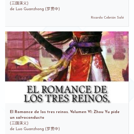
(
三国演义)
de
Luo Guanzhong (罗贯中)
Ricardo Cebrián Salé
El Romance de los tres reinos. Volumen VI: Zhou Yu pide
un salvoconducto
(
三国演义)
de
Luo Guanzhong (罗贯中)