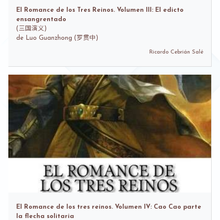
El Romance de los Tres Reinos. Volumen III: El edicto
ensangrentado
(
三国演义)
de
Luo Guanzhong (罗贯中)
Ricardo Cebrián Salé
El Romance de los tres reinos. Volumen IV: Cao Cao parte
la flecha solitaria