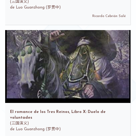
(
三国演义)
de
Luo Guanzhong (罗贯中)
Ricardo Cebrián Salé
El romance de los Tres Reinos, Libro X: Duelo de
voluntades
(
三国演义)
de
Luo Guanzhong (罗贯中)