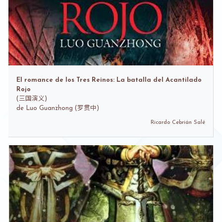
El romance de los Tres Reinos: La batalla del Acantilado
Rojo
(
三国演义)
de
Luo Guanzhong (罗贯中)
Ricardo Cebrián Salé