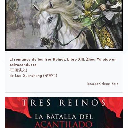
El romance de los Tres Reinos, Libro XIII: Zhou Yu pide un
salvoconducto
(
三国演义)
de
Luo Guanzhong (罗贯中)
Ricardo Cebrián Salé