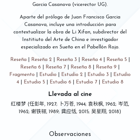
Garcia Casanova (vicerector UG).
Aparte del prólogo de Juan Francisco Garcia
Casanova, incluye una introducción para
contextualizar la obra de Li Xifan, subdirector del
Institiuto del Arte de China e investigador
especializado en Sueño en el Pabellón Rojo.
Reseña
|
Reseña 2
|
Reseña 3
|
Reseña 4
|
Reseña 5
|
Reseña 6
|
Reseña 7
|
Reseña 8
|
Reseña 9
|
Fragmento
|
Estudio
|
Estudio 2
|
Estudio 3
|
Estudio
4
|
Estudio 5
|
Estudio 6
|
Estudio 7
|
Estudio 8
Llevada al cine
红楼梦 (任彭年, 1927; 卜万苍, 1944; 袁秋枫, 1962; 岑范,
1962; 谢铁骊, 1989; 龚应恬, 2015; 吴星翔, 2018)
Observaciones