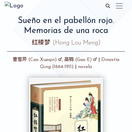
Sueño en el pabellón rojo.
Memorias de una roca
红楼梦
(Hong Lou Meng)
曹雪芹
(Cao Xueqin)
,
高鹗
(Gao E)
|
Dinastía
Qing (1664-1911)
|
novela