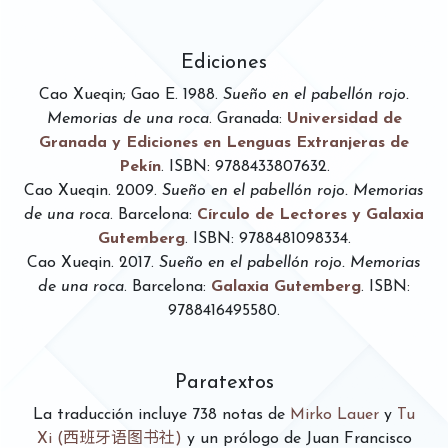
Ediciones
Cao Xueqin; Gao E
.
1988
.
Sueño en el pabellón rojo.
Memorias de una roca
.
Granada
:
Universidad de
Granada y Ediciones en Lenguas Extranjeras de
Pekín
. ISBN: 9788433807632.
Cao Xueqin
.
2009
.
Sueño en el pabellón rojo. Memorias
de una roca
.
Barcelona
:
Círculo de Lectores y Galaxia
Gutemberg
. ISBN: 9788481098334.
Cao Xueqin
.
2017
.
Sueño en el pabellón rojo. Memorias
de una roca
.
Barcelona
:
Galaxia Gutemberg
. ISBN:
9788416495580.
Paratextos
La traducción incluye 738 notas de
Mirko Lauer
y
Tu
Xi (西班牙语图书社)
y un prólogo de Juan Francisco