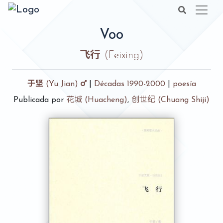
Voo
飞行
(Feixing)
于坚
(Yu Jian)
|
Décadas 1990-2000
|
poesía
Publicada por
花城 (Huacheng)
,
创世纪 (Chuang Shiji)