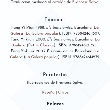
Traducción mediada al
catalán
de
Francesc Salvà
.
Ediciones
Fang Yi-k'iun
.
1988
.
Els bons amics
.
Barcelona
:
La
Galera
(
La Galera popular
). ISBN: 9788424611507.
Fang Yi-k'iun
.
2000
.
Els bons amics
.
Barcelona
:
La
Galera
(
Petits Clàssics
). ISBN: 9788424620325.
Fang Yi-k'iun
.
2003
.
Els bons amics
.
Barcelona
:
La
Galera
(
La Galera popular
). ISBN: 9788424614232.
Paratextos
Ilustraciones de Francesc Salvà.
Reseña
|
Otros
Enlaces