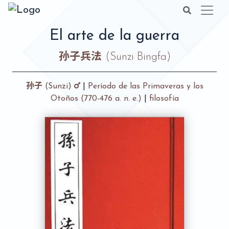
El arte de la guerra
孙子兵法
(Sunzi Bingfa)
孙子
(Sunzi)
|
Período de las Primaveras y los
Otoños (770-476 a. n. e.)
|
filosofía