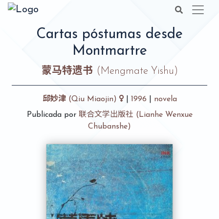
Cartas póstumas desde
Montmartre
蒙马特遗书
(Mengmate Yishu)
邱妙津
(Qiu Miaojin)
|
1996
|
novela
Publicada por
联合文学出版社 (Lianhe Wenxue
Chubanshe)