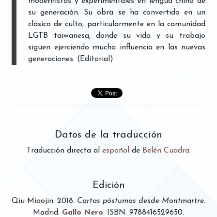
modernistas y experimentales en lengua china de
su generación. Su obra se ha convertido en un
clásico de culto, particularmente en la comunidad
LGTB taiwanesa, donde su vida y su trabajo
siguen ejerciendo mucha influencia en las nuevas
generaciones. (Editorial)
Datos de la traducción
Traducción directa al
español
de
Belén Cuadra
.
Edición
Qiu Miaojin
.
2018
.
Cartas póstumas desde Montmartre
.
Madrid
:
Gallo Nero
. ISBN: 9788416529650.