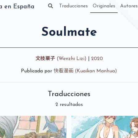
(actual)
da en España
Traducciones
Originales
Autores
Soulmate
文枝栗子
(Wenzhi Lizi)
|
2020
Publicada por
快看漫画 (Kuaikan Manhua)
Traducciones
2 resultados