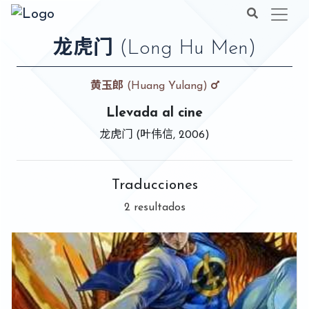
龙虎门
(Long Hu Men)
黄玉郎
(Huang Yulang)
Llevada al cine
龙虎门 (叶伟信, 2006)
Traducciones
2 resultados