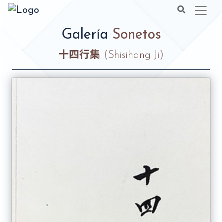
Galería
Sonetos
十四行集
(Shisihang Ji)