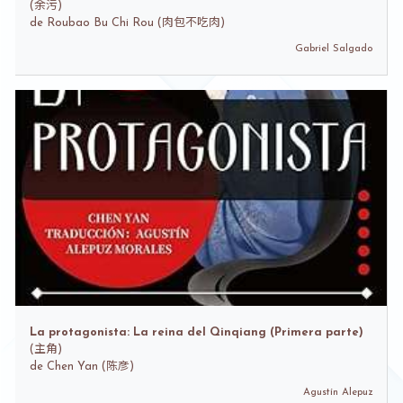
(
余污)
de
Roubao Bu Chi Rou (肉包不吃肉)
Gabriel Salgado
La protagonista: La reina del Qinqiang (Primera parte)
(
主角)
de
Chen Yan (陈彦)
Agustín Alepuz