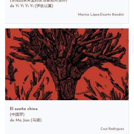
(
穿成囚禁男主的反派要如何活命)
de
Yi Yi Yi Yi (伊依以翼)
Marina López-Duarte Bandini
El sueño chino
(
中国梦)
de
Ma Jian (马建)
Cruz Rodríguez