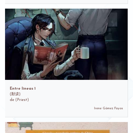
Entre líneas 1
(
默读)
de
(Priest)
Irene Gómez Fayos