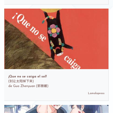
¡Que no se caiga el sol!
(
别让太阳掉下来)
de
Guo Zhenyuan (郭振媛)
Lamolapress