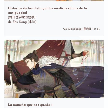
Historias de los distinguidos médicos chinos de la
antigüedad
(
古代医学家的故事)
de
Zhu Kang (朱抗)
Qu Xianghong (瞿向红) et al.
La mancha que nos queda 1