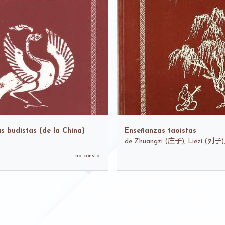
s budistas (de la China)
Enseñanzas taoistas
de
Zhuangzi (‎庄子), Liezi (列子)
no consta