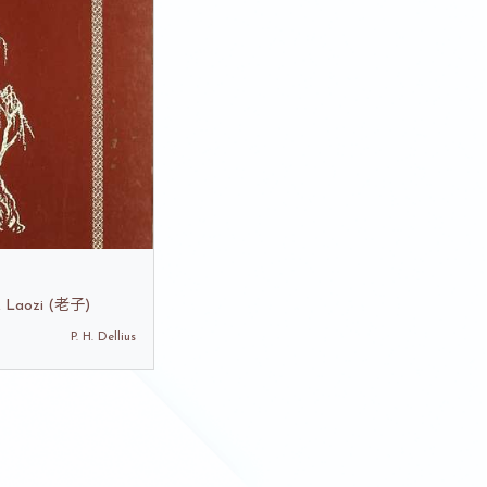
, Laozi (老子)
P. H. Dellius