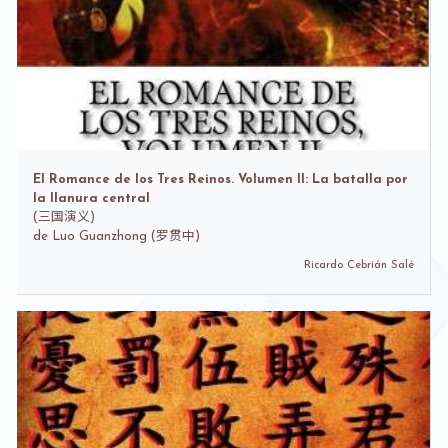
El Romance de los Tres Reinos. Volumen II: La batalla por
la llanura central
(
三国演义)
de
Luo Guanzhong (罗贯中)
Ricardo Cebrián Salé