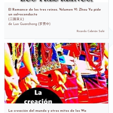
El Romance de los tres reinos. Volumen VI: Zhou Yu pide
un salvoconducto
(
三国演义)
de
Luo Guanzhong (罗贯中)
Ricardo Cebrián Salé
La creación del mundo y otros mitos de los Wa