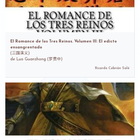
El Romance de los Tres Reinos. Volumen III: El edicto
ensangrentado
(
三国演义)
de
Luo Guanzhong (罗贯中)
Ricardo Cebrián Salé