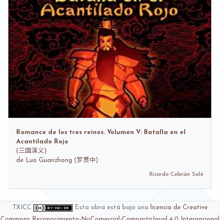
Romance de los tres reinos. Volumen V: Batalla en el
Acantilado Rojo
(
三国演义)
de
Luo Guanzhong (罗贯中)
Ricardo Cebrián Salé
TXICC
Esta obra está bajo una
licencia de Creative
Commons Reconocimiento-NoComercial-CompartirIgual 4.0 Internacional