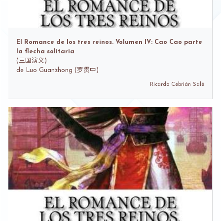
El Romance de los tres reinos. Volumen IV: Cao Cao parte
la flecha solitaria
(
三国演义)
de
Luo Guanzhong (罗贯中)
Ricardo Cebrián Salé