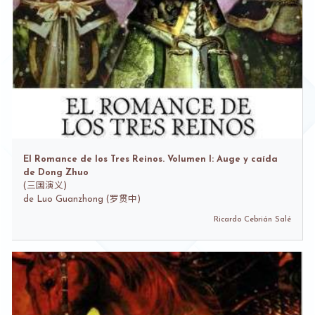
El Romance de los Tres Reinos. Volumen I: Auge y caída
de Dong Zhuo
(
三国演义)
de
Luo Guanzhong (罗贯中)
Ricardo Cebrián Salé