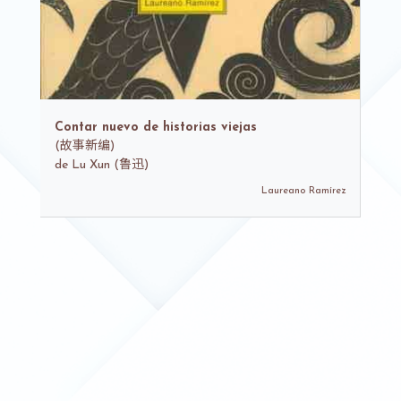
Contar nuevo de historias viejas
(
故事新编)
de
Lu Xun (鲁迅)
Laureano Ramírez