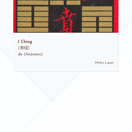
I Ching
(
易经)
de
(Anónimo)
Mirko Lauer