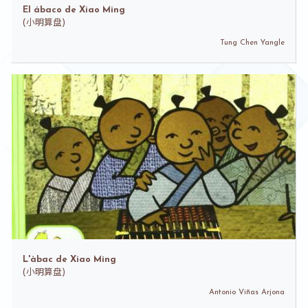
El ábaco de Xiao Ming
(
小明算盘)
Tung Chen Yangle
L'àbac de Xiao Ming
(
小明算盘)
Antonio Viñas Arjona