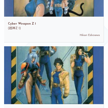
Cyber Weapon Z 1
(
超神Z 1)
Hikari Ediciones