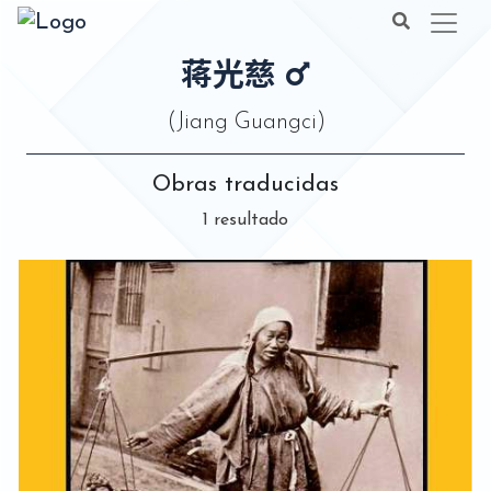
蒋光慈
(Jiang Guangci)
Obras traducidas
1 resultado