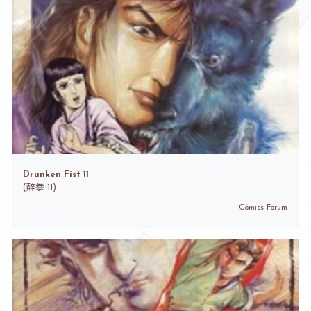
Drunken Fist 11
(
醉拳 11)
Cómics Forum