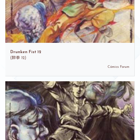
Drunken Fist 12
(
醉拳 12)
Cómics Forum