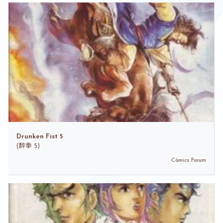
Drunken Fist 5
(
醉拳 5)
Cómics Forum