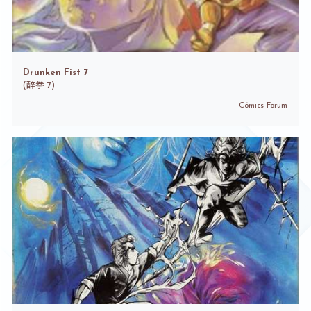
Drunken Fist 7
(
醉拳 7)
Cómics Forum