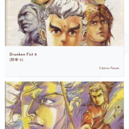
Drunken Fist 6
(
醉拳 6)
Cómics Forum