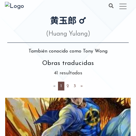
黄玉郎
(Huang Yulang)
También conocido como Tony Wong
Obras traducidas
41 resultados
(actual)
«
1
2
3
»