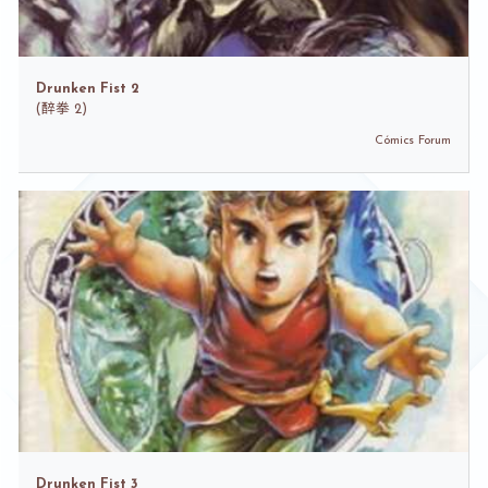
Drunken Fist 2
(
醉拳 2)
Cómics Forum
Drunken Fist 3