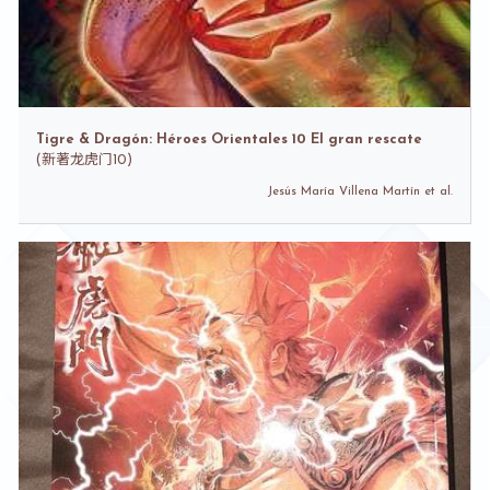
Tigre & Dragón: Héroes Orientales 10 El gran rescate
(
新著龙虎门10)
Jesús María Villena Martín et al.