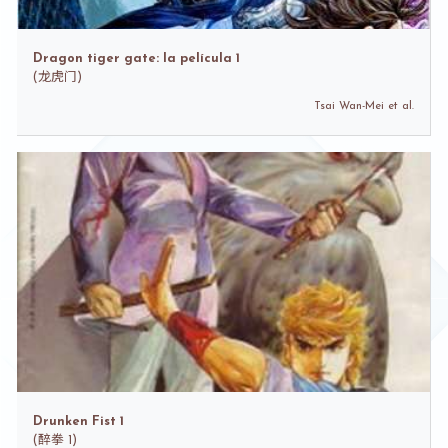
Dragon tiger gate: la película 1
(
龙虎门)
Tsai Wan-Mei et al.
Drunken Fist 1
(
醉拳 1)