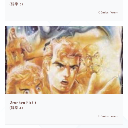
(
醉拳 3)
Cómics Forum
Drunken Fist 4
(
醉拳 4)
Cómics Forum