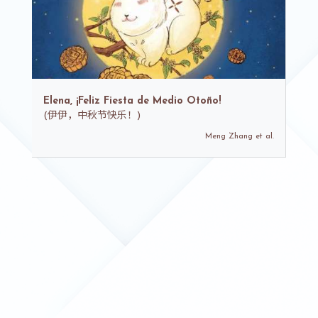
Elena, ¡Feliz Fiesta de Medio Otoño!
(
伊伊，中秋节快乐！)
Meng Zhang et al.