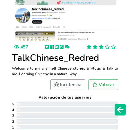
457
TalkChinese_Redred
Welcome to my channel! Chinese stories & Vlogs & Talk to
me. Learning Chinese in a natural way.
Incidencia
Valorar
Valoración de los usuarios
5
0%
4
0%
3
0%
2
0%
1
0%