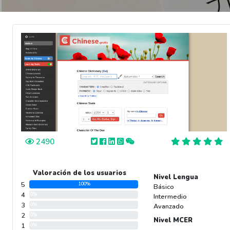
2490
Valoración de los usuarios
Nivel Lengua
5
100%
Básico
4
0%
Intermedio
3
0%
Avanzado
2
0%
Nivel MCER
1
0%
-