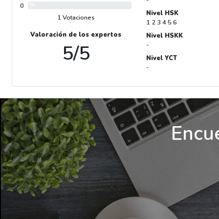
0
0%
Nivel HSK
1 Votaciones
1 2 3 4 5 6
Valoración de los expertos
Nivel HSKK
5/5
-
Nivel YCT
-
Encue