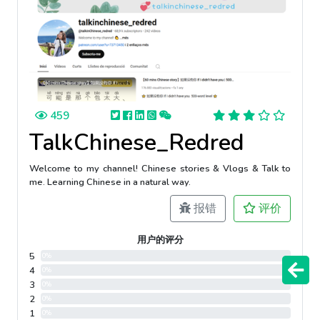
459
TalkChinese_Redred
Welcome to my channel! Chinese stories & Vlogs & Talk to
me. Learning Chinese in a natural way.
报错
评价
用户的评分
5
0%
4
0%
3
0%
2
0%
1
0%