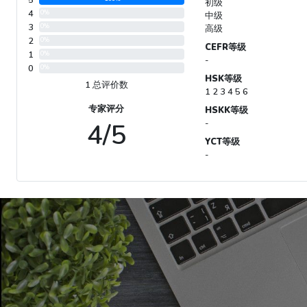
初级
4
0%
中级
3
0%
高级
2
0%
CEFR等级
1
0%
-
0
0%
HSK等级
1 总评价数
1 2 3 4 5 6
专家评分
HSKK等级
4/5
-
YCT等级
-