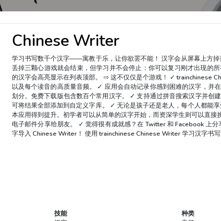
Chinese Writer
学习书写数千个汉字——寓教于乐，让你欲罢不能！ 汉字会从屏幕上方掉
丢掉三颗心游戏就会结束，但学习并不会停止：你可以复习刚才出现的所
的汉字会高亮显示在列表顶部。 ⇨ 这不仅仅是个游戏！ ✓ trainchinese C
以及每个读音的高质量音频。 ✓ 应用会自动记录你感到困难的汉字，并在未来
划分。免费下载版包含数百个常用汉字。 ✓ 支持通过拼音搜索汉字并创
可将结果全部添加到自定义字库。 ✓ 无论是孩子还是老人，每个人都能享
本应用得到提升。初学者可以从简单的汉字开始，而资深学生则可以直接挑战 H
电子邮件分享给朋友。 ✓ 觉得很有成就感？在 Twitter 和 Facebook 上
字导入 Chinese Writer！ 使用 trainchinese Chinese Writer
技能
种类