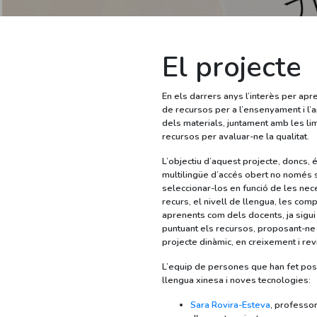
El projecte
En els darrers anys l’interès per apr
de recursos per a l’ensenyament i l’a
dels materials, juntament amb les lim
recursos per avaluar-ne la qualitat.
L’objectiu d’aquest projecte, doncs, 
multilingüe d’accés obert no només s
seleccionar-los en funció de les neces
recurs, el nivell de llengua, les com
aprenents com dels docents, ja sigui
puntuant els recursos, proposant-ne d
projecte dinàmic, en creixement i rev
L’equip de persones que han fet poss
llengua xinesa i noves tecnologies:
Sara Rovira-Esteva
, professor