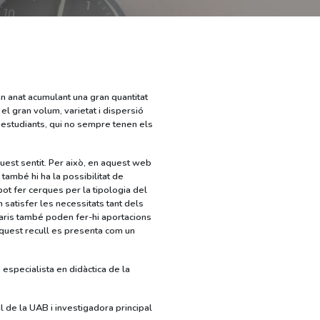
an anat acumulant una gran quantitat
el gran volum, varietat i dispersió
s estudiants, qui no sempre tenen els
uest sentit. Per això, en aquest web
també hi ha la possibilitat de
 pot fer cerques per la tipologia del
 satisfer les necessitats tant dels
uaris també poden fer-hi aportacions
 aquest recull es presenta com un
especialista en didàctica de la
l de la UAB i investigadora principal