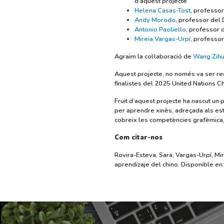
d'aquest projecte
Helena Casas-Tost
, professor
Andy Morodo
, professor del 
Antonio Paoliello
, professor d
Mireia Vargas-Urpí
, professor
Agraïm la col·laboració de
Wang Zihu
Aquest projecte, no només va ser rec
finalistes del 2025 United Nations 
Fruit d’aquest projecte ha nascut un
per aprendre xinès, adreçada als es
cobreix les competències grafèmica, l
Com citar-nos
Rovira-Esteva, Sara; Vargas-Urpí, Mi
aprendizaje del chino. Disponible en: