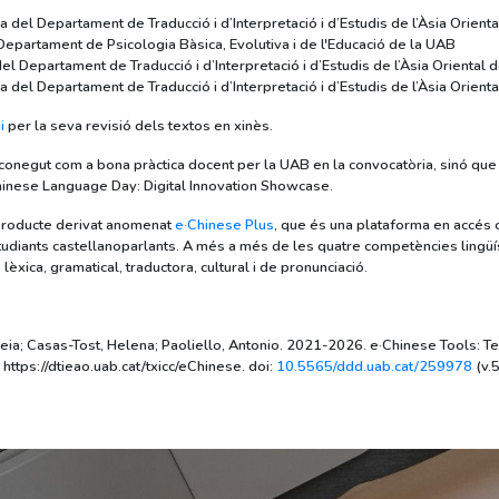
a del Departament de Traducció i d’Interpretació i d’Estudis de l’Àsia Orient
Departament de Psicologia Bàsica, Evolutiva i de l'Educació de la UAB
el Departament de Traducció i d’Interpretació i d’Estudis de l’Àsia Oriental 
a del Departament de Traducció i d’Interpretació i d’Estudis de l’Àsia Orient
i
per la seva revisió dels textos en xinès.
onegut com a bona pràctica docent per la UAB en la convocatòria, sinó que
Chinese Language Day: Digital Innovation Showcase.
 producte derivat anomenat
e·Chinese Plus
, que és una plataforma en accés o
tudiants castellanoparlants. A més a més de les quatre competències lingüí
èxica, gramatical, traductora, cultural i de pronunciació.
reia; Casas-Tost, Helena; Paoliello, Antonio. 2021-2026. e·Chinese Tools: T
 https://dtieao.uab.cat/txicc/eChinese. doi:
10.5565/ddd.uab.cat/259978
(v.5