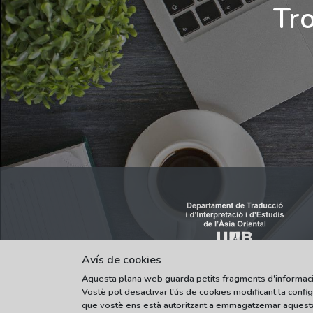
Tro
Avís de cookies
Aquesta plana web guarda petits fragments d'informació (c
Vostè pot desactivar l'ús de cookies modificant la conf
que vostè ens està autoritzant a emmagatzemar aquesta 