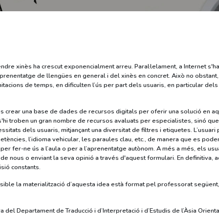
endre xinès ha crescut exponencialment arreu. Paral·lelament, a Internet s'h
prenentatge de llengües en general i del xinès en concret. Això no obstant, 
itacions de temps, en dificulten l’ús per part dels usuaris, en particular del
és crear una base de dades de recursos digitals per oferir una solució en aq
'hi troben un gran nombre de recursos avaluats per especialistes, sinó que 
sitats dels usuaris, mitjançant una diversitat de filtres i etiquetes. L’usuari
petències, l’idioma vehicular, les paraules clau, etc., de manera que es poden
 per fer-ne ús a l’aula o per a l’aprenentatge autònom. A més a més, els us
e nous o enviant la seva opinió a través d'aquest formulari. En definitiva,
isió constants.
ible la materialització d’aquesta idea està format pel professorat següent, 
a del Departament de Traducció i d’Interpretació i d’Estudis de l’Àsia Orienta