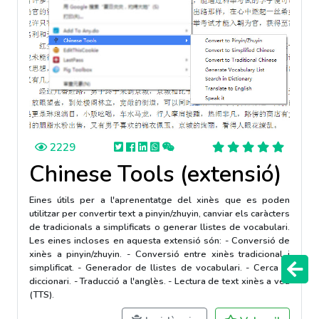
2229
Chinese Tools (extensió)
Eines útils per a l'aprenentatge del xinès que es poden
utilitzar per convertir text a pinyin/zhuyin, canviar els caràcters
de tradicionals a simplificats o generar llistes de vocabulari.
Les eines incloses en aquesta extensió són: - Conversió de
xinès a pinyin/zhuyin. - Conversió entre xinès tradicional i
simplificat. - Generador de llistes de vocabulari. - Cerca al
diccionari. - Traducció a l'anglès. - Lectura de text xinès a veu
(TTS).