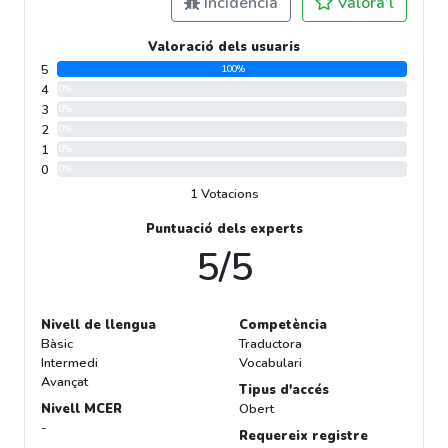
Incidència
Valora’l
Valoració dels usuaris
5
100%
4
0%
3
0%
2
0%
1
0%
0
0%
1 Votacions
Puntuació dels experts
5/5
Nivell de llengua
Competència
Bàsic
Traductora
Intermedi
Vocabulari
Avançat
Tipus d'accés
Nivell MCER
Obert
-
Requereix registre