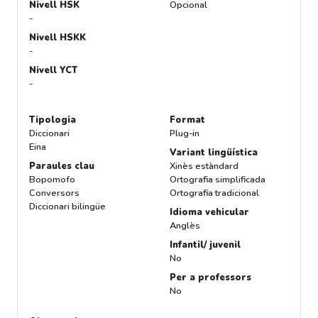
Nivell HSK
Opcional
-
Nivell HSKK
-
Nivell YCT
-
Tipologia
Format
Diccionari
Plug-in
Eina
Variant lingüística
Paraules clau
Xinès estàndard
Bopomofo
Ortografia simplificada
Conversors
Ortografia tradicional
Diccionari bilingüe
Idioma vehicular
Anglès
Infantil/ juvenil
No
Per a professors
No