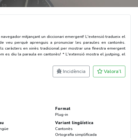
navegador mitjançant un diccionari emergent! L'extensió tradueix el
ió de veu perquè aprenguis a pronunciar les paraules en cantonès.
els caràcters en xinès tradicional per mostrar una finestra emergent
com es diu la paraula en cantonès! * L'extensió mostra el jyutping, el
Incidència
Valora’l
Format
Plug-in
au
Variant lingüística
ingüe
Cantonès
Ortografia simplificada