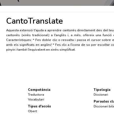
CantoTranslate
Aquesta extensió t'ajuda a aprendre cantonès directament des del teu 
cantonès (xinès tradicional) a l'anglès i, a més, ofereix una func
Característiques: * Fes doble clic o ressalta i passa el cursor sobre 
amb els significats en anglès! * Fes clic a l'icona de so per escoltar 
pinyin i també l'equivalent en xinès simplificat.
Competència
Tipologia
Traductora
Diccionari
Vocabulari
Paraules cl
Tipus d'accés
Diccionari bil
Obert