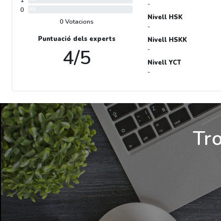
1
-
0
0%
Nivell HSK
0 Votacions
-
Puntuació dels experts
Nivell HSKK
4/5
-
Nivell YCT
-
Tro