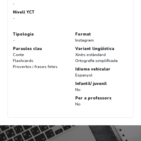
-
Nivell YCT
-
Tipologia
Format
-
Instagram
Paraules clau
Variant lingüística
Conte
Xinès estàndard
Flashcards
Ortografia simplificada
Proverbis i frases fetes
Idioma vehicular
Espanyol
Infantil/ juvenil
No
Per a professors
No