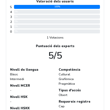
Valoració dels usuaris
5
100%
4
0%
3
0%
2
0%
1
0%
0
0%
1 Votacions
Puntuació dels experts
5/5
Nivell de llengua
Competència
Bàsic
Cultural
Intermedi
Grafèmica
Pragmàtica
Nivell MCER
-
Tipus d'accés
Obert
Nivell HSK
-
Requereix registre
Cap
Nivell HSKK