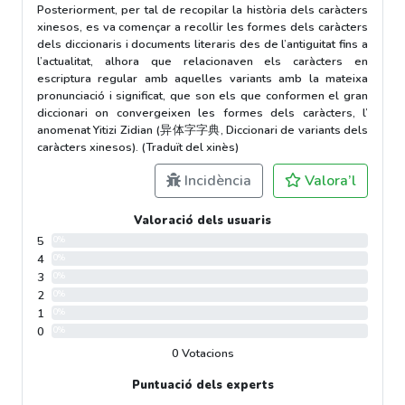
Posteriorment, per tal de recopilar la història dels caràcters
xinesos, es va començar a recollir les formes dels caràcters
dels diccionaris i documents literaris des de l’antiguitat fins a
l’actualitat, alhora que relacionaven els caràcters en
escriptura regular amb aquelles variants amb la mateixa
pronunciació i significat, que son els que conformen el gran
diccionari on convergeixen les formes dels caràcters, l’
anomenat Yitizi Zidian (异体字字典, Diccionari de variants dels
caràcters xinesos). (Traduït del xinès)
Incidència
Valora’l
Valoració dels usuaris
5
0%
4
0%
3
0%
2
0%
1
0%
0
0%
0 Votacions
Puntuació dels experts