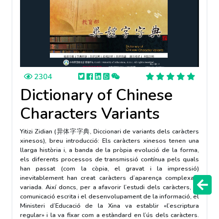
2304
Dictionary of Chinese
Characters Variants
Yitizi Zidian (异体字字典, Diccionari de variants dels caràcters
xinesos), breu introducció: Els caràcters xinesos tenen una
llarga història i, a banda de la pròpia evolució de la forma,
els diferents processos de transmissió contínua pels quals
han passat (com la còpia, el gravat i la impressió)
inevitablement han creat caràcters d’aparença complexa i
variada. Així doncs, per a afavorir l’estudi dels caràcters, la
comunicació escrita i el desenvolupament de la informació, el
Ministeri d’Educació de la Xina va establir «l’escriptura
regular» i la va fixar com a estàndard en l’ús dels caràcters.