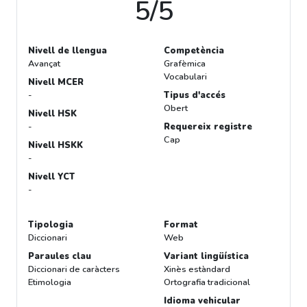
5/5
Nivell de llengua
Competència
Avançat
Grafèmica
Vocabulari
Nivell MCER
-
Tipus d'accés
Obert
Nivell HSK
-
Requereix registre
Cap
Nivell HSKK
-
Nivell YCT
-
Tipologia
Format
Diccionari
Web
Paraules clau
Variant lingüística
Diccionari de caràcters
Xinès estàndard
Etimologia
Ortografia tradicional
Idioma vehicular