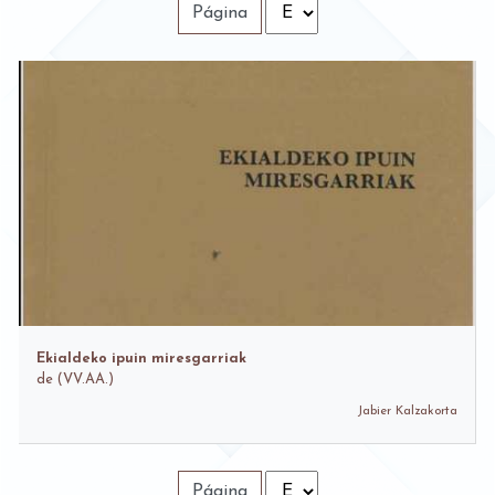
Página
Ekialdeko ipuin miresgarriak
de
(VV.AA.)
Jabier Kalzakorta
Página