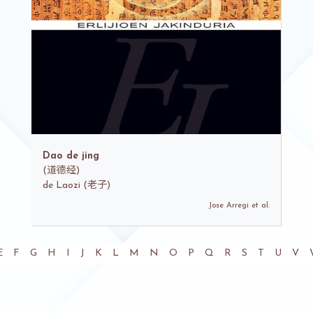
Dao de jing
(
道德经)
de
Laozi (老子)
Jose Arregi et al.
tual)
E
F
G
H
I
J
K
L
M
N
O
P
Q
R
S
T
U
V