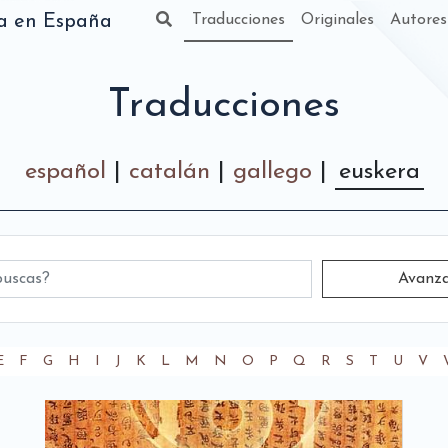
(actual)
da en España
Traducciones
Originales
Autores
Traducciones
español
|
catalán
|
gallego
|
euskera
Avanz
tual)
E
F
G
H
I
J
K
L
M
N
O
P
Q
R
S
T
U
V