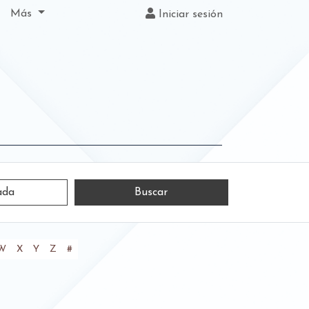
Más
Iniciar sesión
ada
W
X
Y
Z
#