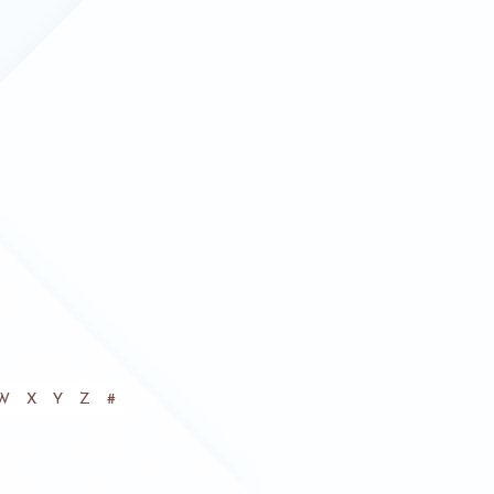
W
X
Y
Z
#