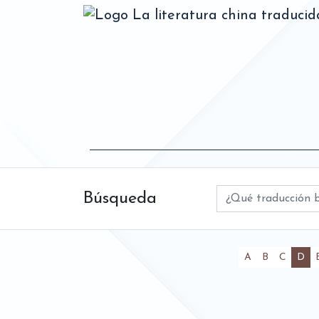
La literatura china traduci
Búsqueda
Título
(ac
A
B
C
D