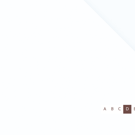
(ac
A
B
C
D